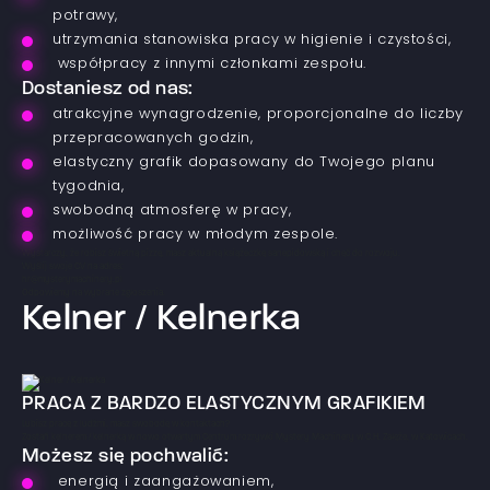
potrawy,
utrzymania stanowiska pracy w higienie i czystości,
współpracy z innymi członkami zespołu.
Dostaniesz od nas:
atrakcyjne wynagrodzenie, proporcjonalne do liczby
przepracowanych godzin,
elastyczny grafik dopasowany do Twojego planu
tygodnia,
swobodną atmosferę w pracy,
możliwość pracy w młodym zespole.
Wystarczy, że robisz świetną pizzę, masz aktualną książeczkę sanepidowską i chęć do rozwoju.
Wyślij swoje CV na adres:
hr@mysterymachinery.pl
Odpowiemy na wybrane zgłoszenia.
Kelner / Kelnerka
PRACA Z BARDZO ELASTYCZNYM GRAFIKIEM
Lubisz pracę z ludźmi, masz swobodę w kontaktach?
Zostań kelnerem / kelnerką w nowo otwartym Centrum rozrywki Mystery Machinery w C.H. Załęże, w Katowicach.
Możesz się pochwalić:
energią i zaangażowaniem,