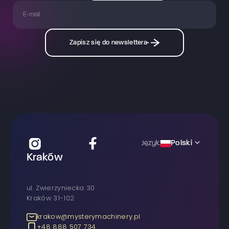
Zapisz się do newslettera
Polski
Język:
Kraków
ul. Zwierzyniecka 30
Kraków 31-102
krakow@mysterymachinery.pl
+48 888 507 734