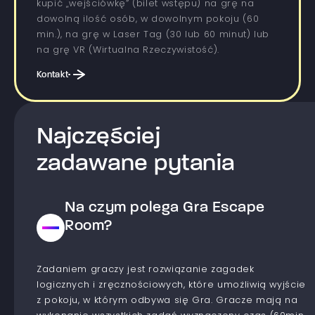
kupić „wejściówkę” (bilet wstępu) na grę na
dowolną ilość osób, w dowolnym pokoju (60
min.), na grę w Laser Tag (30 lub 60 minut) lub
na grę VR (Wirtualna Rzeczywistość).
Kontakt
Najczęściej
zadawane pytania
Na czym polega Gra Escape
Room?
Zadaniem graczy jest rozwiązanie zagadek
logicznych i zręcznościowych, które umożliwią wyjście
z pokoju, w którym odbywa się Gra. Gracze mają na