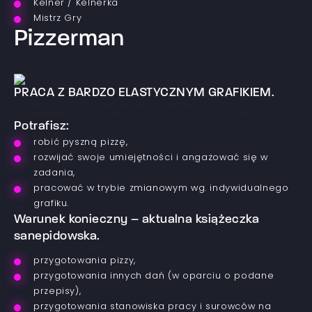
Kelner / Kelnerka
Mistrz Gry
Pizzerman
PRACA Z BARDZO ELASTYCZNYM GRAFIKIEM.
Jeśli umiesz robić pyszną pizzę i burgery, zapraszamy do naszego Zespołu.
Szukamy Pizzerman’a do nowo otwartego Centrum rozrywki Mystery Machinery w CH Załęże, w Katowicach.
Potrafisz:
robić pyszną pizzę,
rozwijać swoje umiejętności i angażować się w
zadania,
pracować w trybie zmianowym wg. indywidualnego
grafiku.
Warunek konieczny – aktualna książeczka
sanepidowska.
Chcesz wykorzystać swoje umiejętności do:
przygotowania pizzy,
przygotowania innych dań (w oparciu o podane
przepisy),
przygotowania stanowiska pracy i surowców na