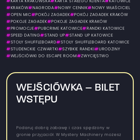
#
KARTA KRAKOWSKA
#
KARTA STAŁEGO KLIENTA
#
KATOWICE
#
KRAKÓW
#
NAGRODA
#
NOWY CENNIK
#
NOWY WŁAŚCICIEL
#
OPEN MIC
#
POKÓJ ZAGADEK
#
POKÓJ ZAGADEK KRAKÓW
#
POKOJE ZAGADEK
#
POKOJE ZAGADEK KRAKÓW
#
PROMOCJE
#
PUBCRIME KATOWICE
#
RANDKI KATOWICE
#
SPEED DATING
#
STAND UP
#
STAND UP KATOWICE
#
STOŁY SHUFFLEBOARD
#
STOŁY SHUFFLEBOARD KATOWICE
#
STUDENCKIE CZWARTKI
#
SZYBKIE RANDKI
#
URODZINY
#
WEJŚCIÓWKI DO ESCAPE ROOM
#
ZWYCIĘSTWO
WEJŚCIÓWKA – BILET
WSTĘPU
Podaruj dobrą zabawę i czas spędzony w
gronie przyjaciół. W Mystery Machinery możesz