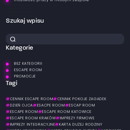
możliwość pracy w młodym zespole.
Masz dar snucia opowieści i lubisz pracę z ludźmi?
Wyślij swoje CV na adres:
hr@mysterymachinery.pl
Odpowiemy na wybrane zgłoszenia.
Szukaj wpisu
Kategorie
BEZ KATEGORII
ESCAPE ROOM
PROMOCJE
Tagi
#
CENNIK ESCAPE ROOM
#
CENNIK POKOJE ZAGADEK
#
DZIEŃ OJCA
#
ESACPE ROOM
#
ESCAP ROOM
#
ESCAPE ROOM
#
ESCAPE ROOM KATOWICE
#
ESCAPE ROOM KRAKÓW
#
IMPREZY FIRMOWE
#
IMPREZY INTEGRACYJNE
#
KARTA DUŻEJ RODZINY