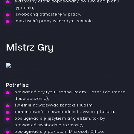
elastyczny grafik dopasowany do Twojego planu
tygodnia,
swobodną atmosferę w pracy,
możliwość pracy w młodym zespole.
Jesteś osobą energiczną i pozytywnie nastawioną do ludzi?
Zapraszamy do naszego Zespołu.
Wyślij swoje CV na adres:
hr@mysterymachinery.pl
Odpowiemy na wybrane zgłoszenia.
Mistrz Gry
PRACA Z BARDZO ELASTYCZNYM GRAFIKIEM
Chcesz wykorzystać swoją pasję do gier?
Zostań Mistrzem Gry, zarabiaj na swoim hobby w nowo otwartym Centrum rozrywki Mystery Machinery, w C.H.
Załęże w Katowicach.
Potrafisz:
prowadzić gry typu Escape Room i Laser Tag (masz
doświadczenie),
świetnie nawiązywać kontakt z ludźmi,
komunikować się swobodnie i z wysoką kulturą,
posługiwać się językiem angielskim, tak by
prowadzić swobodnie rozmowę,
posługiwać się pakietem Microsoft Office,