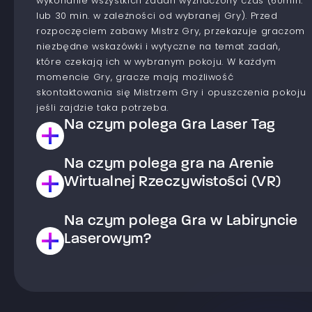
wykonanie wszystkich zadań wyznaczony czas (60min.
lub 30 min. w zależności od wybranej Gry). Przed
rozpoczęciem zabawy Mistrz Gry, przekazuje graczom
niezbędne wskazówki i wytyczne na temat zadań,
które czekają ich w wybranym pokoju. W każdym
momencie Gry, gracze mają możliwość
skontaktowania się Mistrzem Gry i opuszczenia pokoju
jeśli zajdzie taka potrzeba.
Na czym polega Gra Laser Tag
Na czym polega gra na Arenie
Jest to Gra typu paintball laserowy. Gracze dzielą się
na drużyny, które współzawodniczą ze sobą aby
Wirtualnej Rzeczywistości (VR)
osiągnąć cel wyznaczony w wybranym scenariuszu.
Celem gry jest zestrzelenie Graczy z drużyny
Na czym polega Gra w Labiryncie
Arena wirtualnej rzeczywistości to przestrzeń, w której
przeciwnej lub wykonanie zadania np. zajęcie bazy
masz możliwość przenieść się w świat wirtualnych
Laserowym?
drużyny przeciwnej. Paintball laserowy w
doznań. Na arenie dla każdego gracza przygotowane
przeciwieństwie do klasycznego paintballa jest
są stanowiska do gry, które wyposażone są w
bezbolesny. Po grze pozostaje tylko wspomnienie
Laserowy Labirynt to gra, która odbywa się w
komputer oraz bezprzewodowe okulary wraz z
dobrej zabawy, a nie siniaki. Do strzelania
specjalnym pomieszczeniu, na którym znajdują się
padami. Przed grą Mistrz Gry dokonuje wstępnego
wykorzystywana jest jedynie wiązka światła, którą
wiązki laserowe oraz specjalne przyciski. Zadaniem
instruktażu, na którym przedstawia zasady działania