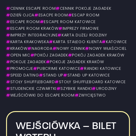
#
CENNIK ESCAPE ROOM
#
CENNIK POKOJE ZAGADEK
#
DZIEŃ OJCA
#
ESACPE ROOM
#
ESCAP ROOM
#
ESCAPE ROOM
#
ESCAPE ROOM KATOWICE
#
ESCAPE ROOM KRAKÓW
#
IMPREZY FIRMOWE
#
IMPREZY INTEGRACYJNE
#
KARTA DUŻEJ RODZINY
#
KARTA KRAKOWSKA
#
KARTA STAŁEGO KLIENTA
#
KATOWICE
#
KRAKÓW
#
NAGRODA
#
NOWY CENNIK
#
NOWY WŁAŚCICIEL
#
OPEN MIC
#
POKÓJ ZAGADEK
#
POKÓJ ZAGADEK KRAKÓW
#
POKOJE ZAGADEK
#
POKOJE ZAGADEK KRAKÓW
#
PROMOCJE
#
PUBCRIME KATOWICE
#
RANDKI KATOWICE
#
SPEED DATING
#
STAND UP
#
STAND UP KATOWICE
#
STOŁY SHUFFLEBOARD
#
STOŁY SHUFFLEBOARD KATOWICE
#
STUDENCKIE CZWARTKI
#
SZYBKIE RANDKI
#
URODZINY
#
WEJŚCIÓWKI DO ESCAPE ROOM
#
ZWYCIĘSTWO
WEJŚCIÓWKA – BILET