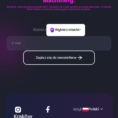
Machinery.
Sprawdź naszą
politykę prywatności
i dowiedz się w jaki sposób przetwarzamy dane. W każdej
chwili możesz przerwać subskrypcję newslettera za darmo.
Wybierz
Wybierz miasto
Zapisz się do newslettera
Polski
Język:
Kraków