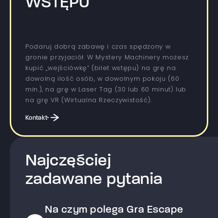
WSTĘPU
Podaruj dobrą zabawę i czas spędzony w
gronie przyjaciół. W Mystery Machinery możesz
kupić „wejściówkę” (bilet wstępu) na grę na
dowolną ilość osób, w dowolnym pokoju (60
min.), na grę w Laser Tag (30 lub 60 minut) lub
na grę VR (Wirtualna Rzeczywistość).
Kontakt
Najczęściej
zadawane pytania
Na czym polega Gra Escape