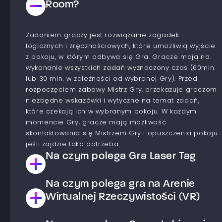
Room?
Zadaniem graczy jest rozwiązanie zagadek
logicznych i zręcznościowych, które umożliwią wyjście
z pokoju, w którym odbywa się Gra. Gracze mają na
wykonanie wszystkich zadań wyznaczony czas (60min.
lub 30 min. w zależności od wybranej Gry). Przed
rozpoczęciem zabawy Mistrz Gry, przekazuje graczom
niezbędne wskazówki i wytyczne na temat zadań,
które czekają ich w wybranym pokoju. W każdym
momencie Gry, gracze mają możliwość
skontaktowania się Mistrzem Gry i opuszczenia pokoju
jeśli zajdzie taka potrzeba.
Na czym polega Gra Laser Tag
Na czym polega gra na Arenie
Jest to Gra typu paintball laserowy. Gracze dzielą się
na drużyny, które współzawodniczą ze sobą aby
Wirtualnej Rzeczywistości (VR)
osiągnąć cel wyznaczony w wybranym scenariuszu.
Celem gry jest zestrzelenie Graczy z drużyny