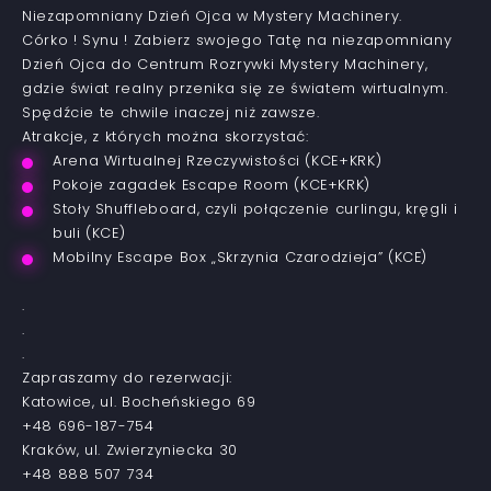
Niezapomniany Dzień Ojca w Mystery Machinery.
Córko ! Synu ! Zabierz swojego Tatę na niezapomniany
Dzień Ojca do Centrum Rozrywki Mystery Machinery,
gdzie świat realny przenika się ze światem wirtualnym.
Spędźcie te chwile inaczej niż zawsze.
Atrakcje, z których można skorzystać:
Arena Wirtualnej Rzeczywistości (KCE+KRK)
Pokoje zagadek Escape Room (KCE+KRK)
Stoły Shuffleboard, czyli połączenie
curlingu, kręgli i
buli (KCE)
Mobilny Escape Box „Skrzynia Czarodzieja”
(KCE)
.
.
.
Zapraszamy do rezerwacji:
Katowice, ul. Bocheńskiego 69
+48 696-187-754
Kraków, ul. Zwierzyniecka 30
+48 888 507 734