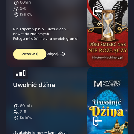
60min
2-6
Kraków
Nie zapomnijcie o … uczuciach –
nawet do znajomych
Potęga miłości nie zna swoich granic!
Więcej
Rezerwuj
Uwolnić dżina
60 min
2-5
Kraków
„Szukajcie lampy w komnatach