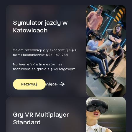
Symulator jazdy w
Katowicach
Celem rezerwacji gry skontaktuj się z
nami telefonicznie: 696-187-754
Na Arenie VR istnieje również
możliwość ścigania się wyścigowym
samochodem. Jesteś fanem szybkiej
jazdy? Osiągaj niesamowite prędkości
na torze wyścigowym samochodem o
Więcej
Rezerwuj
mocy silnika ponad 600 koni! –
wszystko to, dzięki symulatorowi
jazdy bolidem przy użyciu gogli VR.
Gry VR Multiplayer
Standard