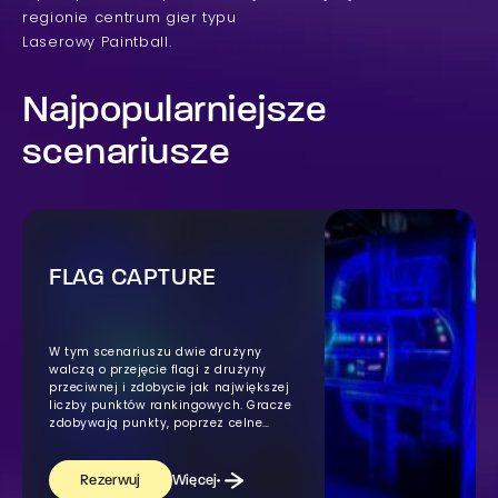
regionie centrum gier typu
Laserowy Paintball.
Najpopularniejsze
scenariusze
FLAG CAPTURE
W tym scenariuszu dwie drużyny
walczą o przejęcie flagi z drużyny
przeciwnej i zdobycie jak największej
liczby punktów rankingowych. Gracze
zdobywają punkty, poprzez celne
trafienie wroga, zabicie wroga (kilka
celnych trafień) lub przejęcie flagi.
Aby zdobyć flagę musisz zbliżyć się
Więcej
Rezerwuj
do bazy wroga i pobrać flagę z