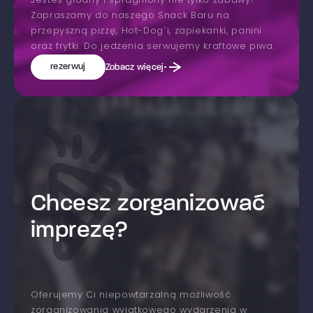
Jesteś głodny i spragniony nie tylko zabawy?
Zapraszamy do naszego Snack Baru na
przepyszną pizzę, Hot-Dog`i, zapiekanki, panini
oraz frytki. Do jedzenia serwujemy kraftowe piwa.
rezerwuj
Zobacz więcej
Chcesz zorganizować
imprezę?
Oferujemy Ci niepowtarzalną możliwość
zorganizowania wyjątkowego wydarzenia w