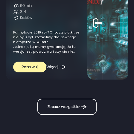
60 min
2-4
Kraków
Pamiętacie 2019 rok? Chodzą plotki, że
nie był zbyt szczęśliwy dla pewnego
nietoperza w Wuhan.
Jednak jaką mamy gwarancję, że ta
wersja jest prawdziwa i czy się nie
powtórzy?
Więcej
Rezerwuj
Zobacz wszystkie