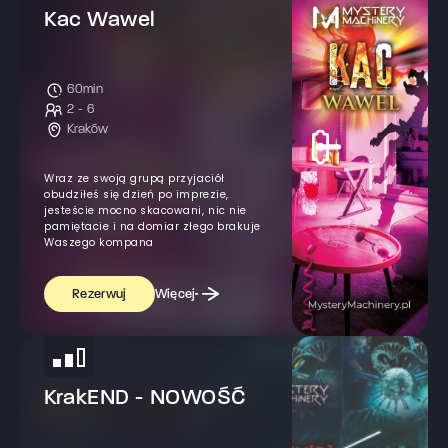
Kac Wawel
60min
2 - 6
Kraków
Wraz ze swoją grupą przyjaciół
obudziłeś się dzień po imprezie,
jesteście mocno skacowani, nic nie
pamiętacie i na domiar złego brakuje
Waszego kompana
Więcej
Rezerwuj
KrakEND - NOWOŚĆ