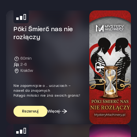
Póki Śmierć nas nie
rozłączy
60min
2-6
Kraków
Nie zapomnijcie o … uczuciach –
nawet do znajomych
Potęga miłości nie zna swoich granic!
Więcej
Rezerwuj