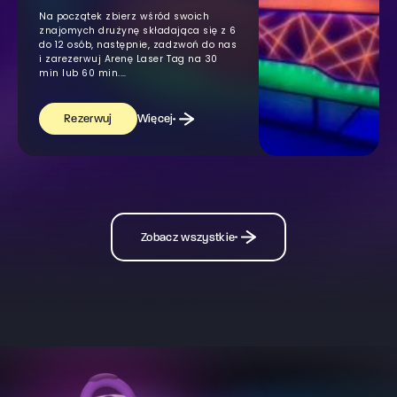
Na początek zbierz wśród swoich
znajomych drużynę składająca się z 6
do 12 osób, następnie, zadzwoń do nas
i zarezerwuj Arenę Laser Tag na 30
min lub 60 min.
W zarezerwowanym czasie rozegracie
wspólnie 2 lub 4 rundy gry, w której
Więcej
Rezerwuj
wykazać się musicie taktycznym
myśleniem, dobrą kondycją i świetną
celnością.
Dla każdej grupy Arenę Laser Tag
rezerwujemy na wyłączność. Pamiętaj,
że w czas rezerwacji, a tym samym w
czas Waszej gry wlicza się również
Zobacz wszystkie
szkolenie wprowadzające
przeprowadzone przez Mistrza Gry
oraz czynności techniczne np. odczyt
wyników, ewentualna wymiana czy
przeładowanie broni pomiędzy
rundami.