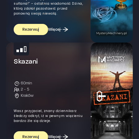
sułtana!” – ostatnia wiadomość Dżina,
którą zdołał pozostawić przed
ponowną swoją niewolą.
Więcej
Rezerwuj
Skazani
60min
2 - 5
Kraków
Wasz przyjaciel, znany dziennikarz
śledczy odkrył, iż w pewnym więzieniu
bardzo źle się dzieje.
Więcej
Rezerwuj