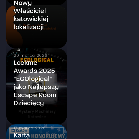
Nowy
Właściciel
katowickiej
lokalizacji
20 marca 2026
Lockme
Awards 2025 -
"ECOlogical"
jako Najlepszy
Escape Room
Dziecięcy
17 marca 2026
Karta