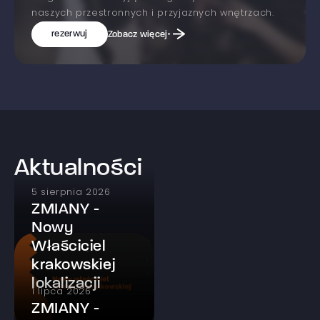
naszych przestronnych i przyjaznych wnętrzach.
rezerwuj
Zobacz więcej
Aktualności
5 sierpnia 2026
ZMIANY -
Nowy
Właściciel
krakowskiej
lokalizacji
1 lipca 2026
ZMIANY -