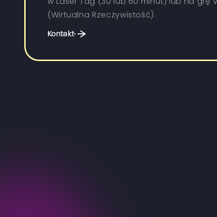
w Laser Tag (30 lub 60 minut) lub na grę 
(Wirtualna Rzeczywistość).
Kontakt