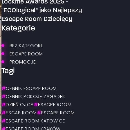
Lockme Awards 2025 -
"ECOlogical" jako Najlepszy
Escape Room Dziecięcy
Kategorie
BEZ KATEGORII
ESCAPE ROOM
PROMOCJE
Tagi
#
CENNIK ESCAPE ROOM
#
CENNIK POKOJE ZAGADEK
#
DZIEŃ OJCA
#
ESACPE ROOM
#
ESCAP ROOM
#
ESCAPE ROOM
#
ESCAPE ROOM KATOWICE
#
ESCAPE ROOM KRAKÓW