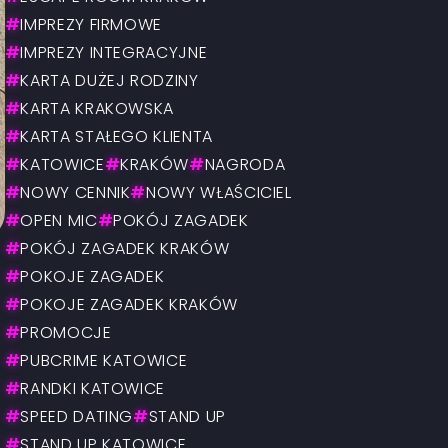
#
IMPREZY FIRMOWE
#
IMPREZY INTEGRACYJNE
#
KARTA DUŻEJ RODZINY
#
KARTA KRAKOWSKA
#
KARTA STAŁEGO KLIENTA
#
KATOWICE
#
KRAKÓW
#
NAGRODA
#
NOWY CENNIK
#
NOWY WŁAŚCICIEL
#
OPEN MIC
#
POKÓJ ZAGADEK
#
POKÓJ ZAGADEK KRAKÓW
#
POKOJE ZAGADEK
#
POKOJE ZAGADEK KRAKÓW
#
PROMOCJE
#
PUBCRIME KATOWICE
#
RANDKI KATOWICE
#
SPEED DATING
#
STAND UP
#
STAND UP KATOWICE