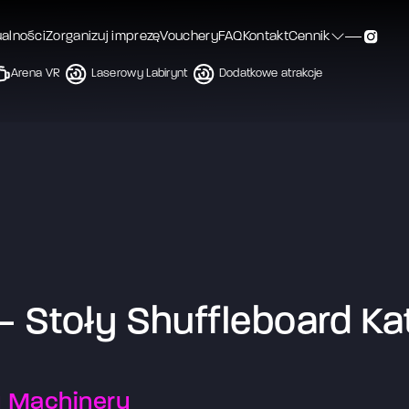
ualności
Zorganizuj imprezę
Vouchery
FAQ
Kontakt
Cennik
Arena VR
Laserowy Labirynt
Dodatkowe atrakcje
 Stoły Shuffleboard Ka
y Machinery