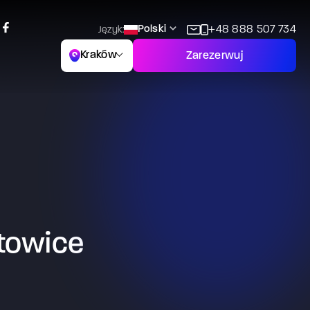
Polski
+48 888 507 734
Język:
Kraków
Zarezerwuj
towice