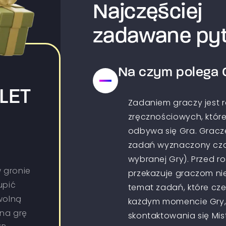
Najczęściej
zadawane pyt
Na czym polega 
LET
Zadaniem graczy jest 
zręcznościowych, które
odbywa się Gra. Gracz
zadań wyznaczony czas
wybranej Gry). Przed r
 gronie
przekazuje graczom ni
upić
temat zadań, które cz
wolną
każdym momencie Gry,
 na grę
skontaktowania się Mist