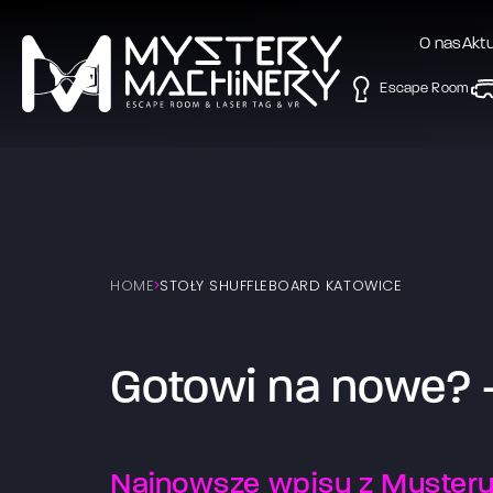
O nas
Akt
Escape Room
HOME
STOŁY SHUFFLEBOARD KATOWICE
Gotowi na nowe? –
Najnowsze wpisy z Myster