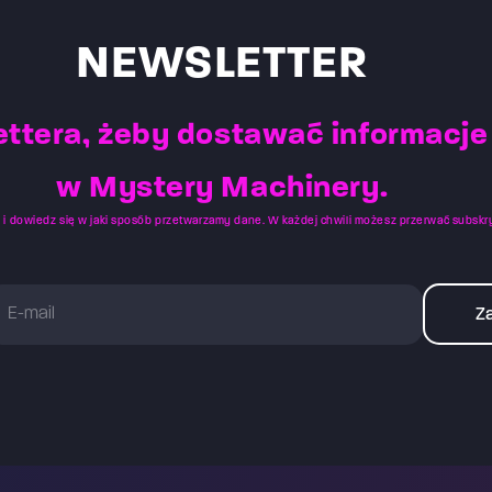
umiejętności gracza. P
docelowej gry, która z
NEWSLETTER
arenie VR cały czas zna
zachowania i reakcje
zareagowania na pyta
ettera, żeby dostawać informacje
się na arenie.
w Mystery Machinery.
i
i dowiedz się w jaki sposób przetwarzamy dane. W każdej chwili możesz przerwać subskr
Za