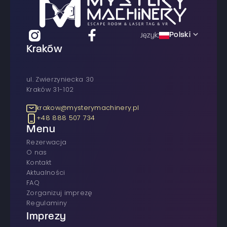
Polski
Język:
Kraków
ul. Zwierzyniecka 30
Kraków 31-102
krakow@mysterymachinery.pl
+48 888 507 734
Menu
rezerwacja
O nas
Kontakt
Aktualności
FAQ
Zorganizuj imprezę
Regulaminy
Imprezy