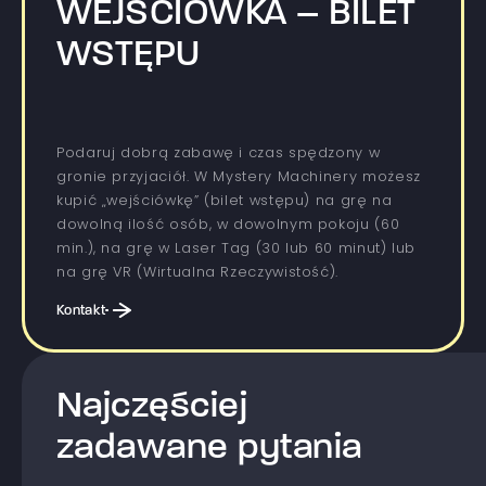
WEJŚCIÓWKA – BILET
WSTĘPU
Podaruj dobrą zabawę i czas spędzony w
gronie przyjaciół. W Mystery Machinery możesz
kupić „wejściówkę” (bilet wstępu) na grę na
dowolną ilość osób, w dowolnym pokoju (60
min.), na grę w Laser Tag (30 lub 60 minut) lub
na grę VR (Wirtualna Rzeczywistość).
Kontakt
Najczęściej
zadawane pytania