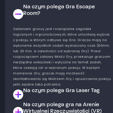
Na czym polega Gra Escape
Room?
Zadaniem graczy jest rozwiązanie zagadek
logicznych i zręcznościowych, które umożliwią wyjście
z pokoju, w którym odbywa się Gra. Gracze mają na
wykonanie wszystkich zadań wyznaczony czas (60min.
lub 30 min. w zależności od wybranej Gry). Przed
rozpoczęciem zabawy Mistrz Gry, przekazuje graczom
niezbędne wskazówki i wytyczne na temat zadań,
które czekają ich w wybranym pokoju. W każdym
momencie Gry, gracze mają możliwość
skontaktowania się Mistrzem Gry i opuszczenia pokoju
jeśli zajdzie taka potrzeba.
Na czym polega Gra Laser Tag
Na czym polega gra na Arenie
Jest to Gra typu paintball laserowy. Gracze dzielą się
na drużyny, które współzawodniczą ze sobą aby
Wirtualnej Rzeczywistości (VR)