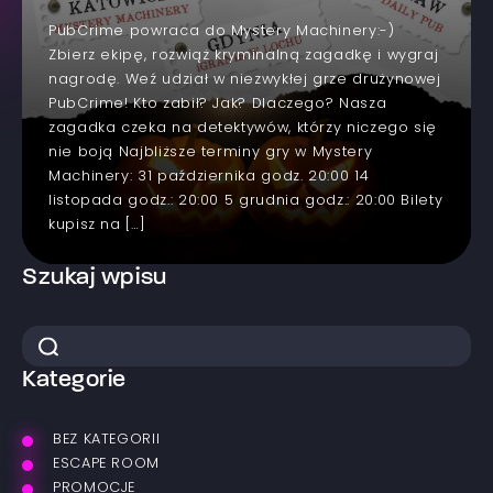
PubCrime powraca do Mystery Machinery:-)
Zbierz ekipę, rozwiąż kryminalną zagadkę i wygraj
nagrodę. Weź udział w niezwykłej grze drużynowej
PubCrime! Kto zabił? Jak? Dlaczego? Nasza
zagadka czeka na detektywów, którzy niczego się
nie boją Najbliższe terminy gry w Mystery
Machinery: 31 października godz. 20:00 14
listopada godz.: 20:00 5 grudnia godz.: 20:00 Bilety
kupisz na […]
Szukaj wpisu
Kategorie
BEZ KATEGORII
ESCAPE ROOM
PROMOCJE