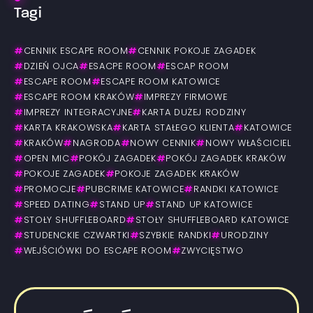
Tagi
#
CENNIK ESCAPE ROOM
#
CENNIK POKOJE ZAGADEK
#
DZIEŃ OJCA
#
ESACPE ROOM
#
ESCAP ROOM
#
ESCAPE ROOM
#
ESCAPE ROOM KATOWICE
#
ESCAPE ROOM KRAKÓW
#
IMPREZY FIRMOWE
#
IMPREZY INTEGRACYJNE
#
KARTA DUŻEJ RODZINY
#
KARTA KRAKOWSKA
#
KARTA STAŁEGO KLIENTA
#
KATOWICE
#
KRAKÓW
#
NAGRODA
#
NOWY CENNIK
#
NOWY WŁAŚCICIEL
#
OPEN MIC
#
POKÓJ ZAGADEK
#
POKÓJ ZAGADEK KRAKÓW
#
POKOJE ZAGADEK
#
POKOJE ZAGADEK KRAKÓW
#
PROMOCJE
#
PUBCRIME KATOWICE
#
RANDKI KATOWICE
#
SPEED DATING
#
STAND UP
#
STAND UP KATOWICE
#
STOŁY SHUFFLEBOARD
#
STOŁY SHUFFLEBOARD KATOWICE
#
STUDENCKIE CZWARTKI
#
SZYBKIE RANDKI
#
URODZINY
#
WEJŚCIÓWKI DO ESCAPE ROOM
#
ZWYCIĘSTWO