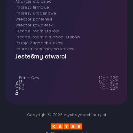
atrakcje dla dzieci
imprezy firmowe
Imprezy urodzinowe
wieczór panieński
wieczór kawalerski
Escape Room Kraków
Escape Room dla dzieci Kraków
Pokoje Zagadek Kraków
Impreza integracyjna Kraków
Jesteśmy otwarci
Pon - Czw
12
00
-
22
00
Pt
12
00
-
24
00
Kraków
Sb
11
00
-
24
00
Nd
11
00
-
22
00
Copyright © 2026 mysterymachinery.pl