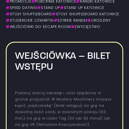
#
PROMOCJE
#
PUBCRIME KATOWICE
#
RANDKI KATOWICE
#
SPEED DATING
#
STAND UP
#
STAND UP KATOWICE
#
STOŁY SHUFFLEBOARD
#
STOŁY SHUFFLEBOARD KATOWICE
#
STUDENCKIE CZWARTKI
#
SZYBKIE RANDKI
#
URODZINY
#
WEJŚCIÓWKI DO ESCAPE ROOM
#
ZWYCIĘSTWO
WEJŚCIÓWKA – BILET
WSTĘPU
Podaruj dobrą zabawę i czas spędzony w
gronie przyjaciół. W Mystery Machinery możesz
kupić „wejściówkę” (bilet wstępu) na grę na
dowolną ilość osób, w dowolnym pokoju (60
min.), na grę w Laser Tag (30 lub 60 minut) lub
na grę VR (Wirtualna Rzeczywistość).