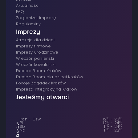
Aktualności
FAQ
Zorganizuj imprezę
Regulaminy
Imprezy
atrakcje dla dzieci
imprezy firmowe
Imprezy urodzinowe
wieczór panieński
wieczór kawalerski
Escape Room Kraków
Escape Room dla dzieci Kraków
Pokoje Zagadek Kraków
Impreza integracyjna Kraków
Jesteśmy otwarci
Pon - Czw
12
00
-
22
00
Pt
12
00
-
24
00
Kraków
Sb
11
00
-
24
00
Nd
11
00
-
22
00