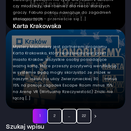
czy młodzieży, ale również dla nieco starszych
graczy. Fabuła pokoju nawiązuje do zagadnień
ekologicznych – przenieście się […]
17 marca 2026
Karta Krakowska
Mystery Machinery jest partnerem programu
Karta Krakowska, który realizowany jest przez
miasto Kraków. Wszystkie osoby posiadające
ważną kartę, które przeszły pozytywną weryfikację
w systemie będą mogły skorzystać ze zniżek w
naszym lokalu na ulicy Zwierzynieckiej 30. . . minus
15% na pokoje zagadek Escape Room minus 15%
na Arenę VR (Wirtualna Rzeczywistość) Zniżki nie
łączą […]
Stronicowanie
1
2
…
22
wpisów
Szukaj wpisu