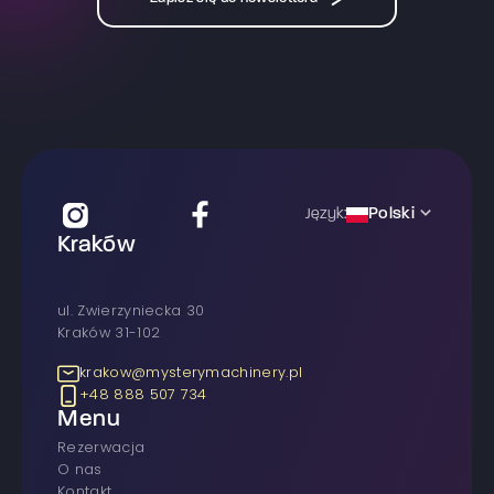
Polski
Język:
Kraków
ul. Zwierzyniecka 30
Kraków 31-102
krakow@mysterymachinery.pl
+48 888 507 734
Menu
rezerwacja
O nas
Kontakt