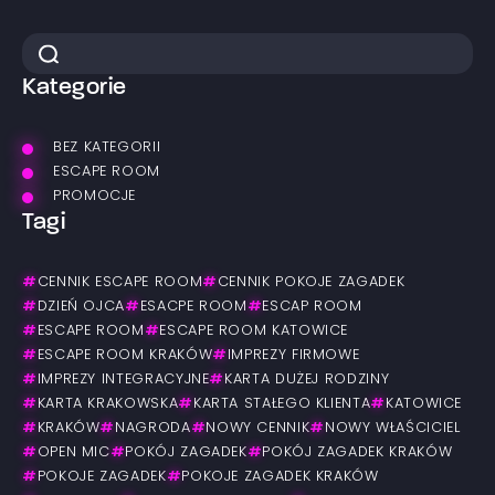
Kategorie
BEZ KATEGORII
ESCAPE ROOM
PROMOCJE
Tagi
#
CENNIK ESCAPE ROOM
#
CENNIK POKOJE ZAGADEK
#
DZIEŃ OJCA
#
ESACPE ROOM
#
ESCAP ROOM
#
ESCAPE ROOM
#
ESCAPE ROOM KATOWICE
#
ESCAPE ROOM KRAKÓW
#
IMPREZY FIRMOWE
#
IMPREZY INTEGRACYJNE
#
KARTA DUŻEJ RODZINY
#
KARTA KRAKOWSKA
#
KARTA STAŁEGO KLIENTA
#
KATOWICE
#
KRAKÓW
#
NAGRODA
#
NOWY CENNIK
#
NOWY WŁAŚCICIEL
#
OPEN MIC
#
POKÓJ ZAGADEK
#
POKÓJ ZAGADEK KRAKÓW
#
POKOJE ZAGADEK
#
POKOJE ZAGADEK KRAKÓW