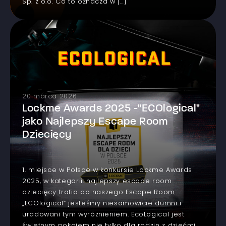
Sp. z o.o. Co to oznacza w […]
20 marca 2026
Lockme Awards 2025 -"ECOlogical"
jako Najlepszy Escape Room
Dziecięcy
1. miejsce w Polsce w konkursie Lockme Awards
2025, w kategorii: najlepszy escape room
dziecięcy trafia do naszego Escape Room
„ECOlogical” jesteśmy niesamowicie dumni i
uradowani tym wyróżnieniem. EcoLogical jest
świetnym pokojem nie tylko dla rodzin z dziećmi