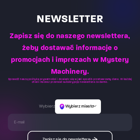
umiejętności gracza. Po instruktażu gracz przystępuje
wykonania dla drużyn.
do docelowej gry, która zazwyczaj trwa 60 min lub 30
min. Na arenie VR cały czas znajduje się Mistrz Gry,
NEWSLETTER
który obserwuje zachowania i reakcje – tym samym
ma możliwość zareagowania na pytania czy potrzeby
Zapisz się do naszego newslettera,
osób znajdujących się na arenie.
żeby dostawać informacje o
promocjach i imprezach w Mystery
Machinery.
Sprawdź naszą
politykę prywatności
i dowiedz się w jaki sposób przetwarzamy dane. W każdej
chwili możesz przerwać subskrypcję newslettera za darmo.
Wybierz
Wybierz miasto
Zapisz się do newslettera