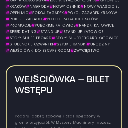
#
KARTA KRAKOWSKA
#
KARTA STAŁEGO KLIENTA
#
KATOWICE
#
KRAKÓW
#
NAGRODA
#
NOWY CENNIK
#
NOWY WŁAŚCICIEL
#
OPEN MIC
#
POKÓJ ZAGADEK
#
POKÓJ ZAGADEK KRAKÓW
#
POKOJE ZAGADEK
#
POKOJE ZAGADEK KRAKÓW
#
PROMOCJE
#
PUBCRIME KATOWICE
#
RANDKI KATOWICE
#
SPEED DATING
#
STAND UP
#
STAND UP KATOWICE
#
STOŁY SHUFFLEBOARD
#
STOŁY SHUFFLEBOARD KATOWICE
#
STUDENCKIE CZWARTKI
#
SZYBKIE RANDKI
#
URODZINY
#
WEJŚCIÓWKI DO ESCAPE ROOM
#
ZWYCIĘSTWO
WEJŚCIÓWKA – BILET
WSTĘPU
Podaruj dobrą zabawę i czas spędzony w
gronie przyjaciół. W Mystery Machinery możesz