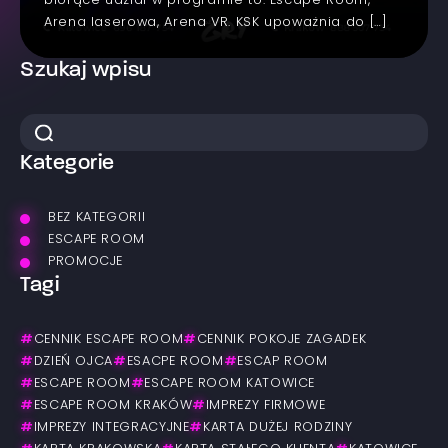
biorące udział w programie to: Escape Room,
Arena laserowa, Arena VR. KSK upoważnia do […]
Szukaj wpisu
Kategorie
BEZ KATEGORII
ESCAPE ROOM
PROMOCJE
Tagi
#
CENNIK ESCAPE ROOM
#
CENNIK POKOJE ZAGADEK
#
DZIEŃ OJCA
#
ESACPE ROOM
#
ESCAP ROOM
#
ESCAPE ROOM
#
ESCAPE ROOM KATOWICE
#
ESCAPE ROOM KRAKÓW
#
IMPREZY FIRMOWE
#
IMPREZY INTEGRACYJNE
#
KARTA DUŻEJ RODZINY