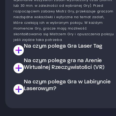
wykonanie wszystkich zadań wyznaczony czas (60min.
lub 30 min. w zależności od wybranej Gry). Przed
rozpoczęciem zabawy Mistrz Gry, przekazuje graczom
niezbędne wskazówki i wytyczne na temat zadań,
które czekają ich w wybranym pokoju. W każdym
momencie Gry, gracze mają możliwość
skontaktowania się Mistrzem Gry i opuszczenia pokoju
jeśli zajdzie taka potrzeba.
Na czym polega Gra Laser Tag
Na czym polega gra na Arenie
Jest to Gra typu paintball laserowy. Gracze dzielą się
na drużyny, które współzawodniczą ze sobą aby
Wirtualnej Rzeczywistości (VR)
osiągnąć cel wyznaczony w wybranym scenariuszu.
Celem gry jest zestrzelenie Graczy z drużyny
Na czym polega Gra w Labiryncie
Arena wirtualnej rzeczywistości to przestrzeń, w której
przeciwnej lub wykonanie zadania np. zajęcie bazy
masz możliwość przenieść się w świat wirtualnych
Laserowym?
drużyny przeciwnej. Paintball laserowy w
doznań. Na arenie dla każdego gracza przygotowane
przeciwieństwie do klasycznego paintballa jest
są stanowiska do gry, które wyposażone są w
bezbolesny. Po grze pozostaje tylko wspomnienie
Laserowy Labirynt to gra, która odbywa się w
komputer oraz bezprzewodowe okulary wraz z
dobrej zabawy, a nie siniaki. Do strzelania
specjalnym pomieszczeniu, na którym znajdują się
padami. Przed grą Mistrz Gry dokonuje wstępnego
wykorzystywana jest jedynie wiązka światła, którą
wiązki laserowe oraz specjalne przyciski. Zadaniem
instruktażu, na którym przedstawia zasady działania