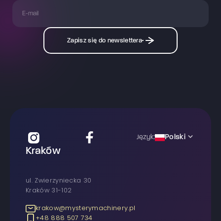
Zapisz się do newslettera
Polski
Język:
Kraków
ul. Zwierzyniecka 30
Kraków 31-102
krakow@mysterymachinery.pl
+48 888 507 734