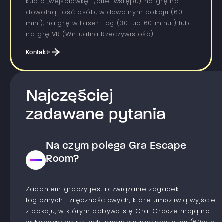
kupić „wejściówkę” (bilet wstępu) na grę na
dowolną ilość osób, w dowolnym pokoju (60
min.), na grę w Laser Tag (30 lub 60 minut) lub
na grę VR (Wirtualna Rzeczywistość).
Kontakt
Najczęściej
zadawane pytania
Na czym polega Gra Escape
Room?
Zadaniem graczy jest rozwiązanie zagadek
logicznych i zręcznościowych, które umożliwią wyjście
z pokoju, w którym odbywa się Gra. Gracze mają na