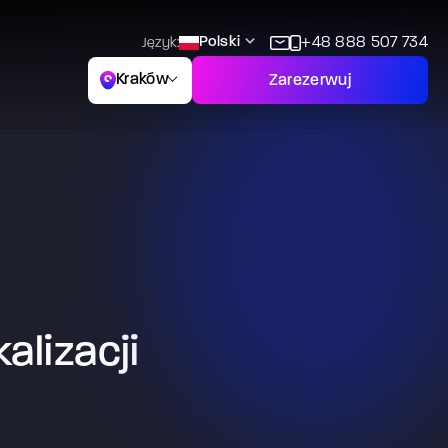
Polski
+48 888 507 734
Język:
Kraków
Zarezerwuj
alizacji