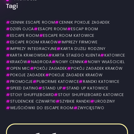
Tagi
#
CENNIK ESCAPE ROOM
#
CENNIK POKOJE ZAGADEK
#
DZIEŃ OJCA
#
ESACPE ROOM
#
ESCAP ROOM
#
ESCAPE ROOM
#
ESCAPE ROOM KATOWICE
#
ESCAPE ROOM KRAKÓW
#
IMPREZY FIRMOWE
#
IMPREZY INTEGRACYJNE
#
KARTA DUŻEJ RODZINY
#
KARTA KRAKOWSKA
#
KARTA STAŁEGO KLIENTA
#
KATOWICE
#
KRAKÓW
#
NAGRODA
#
NOWY CENNIK
#
NOWY WŁAŚCICIEL
#
OPEN MIC
#
POKÓJ ZAGADEK
#
POKÓJ ZAGADEK KRAKÓW
#
POKOJE ZAGADEK
#
POKOJE ZAGADEK KRAKÓW
#
PROMOCJE
#
PUBCRIME KATOWICE
#
RANDKI KATOWICE
#
SPEED DATING
#
STAND UP
#
STAND UP KATOWICE
#
STOŁY SHUFFLEBOARD
#
STOŁY SHUFFLEBOARD KATOWICE
#
STUDENCKIE CZWARTKI
#
SZYBKIE RANDKI
#
URODZINY
#
WEJŚCIÓWKI DO ESCAPE ROOM
#
ZWYCIĘSTWO