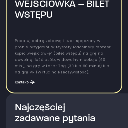
WEJŚCIÓWKA – BILET
WSTĘPU
Podaruj dobrą zabawę i czas spędzony w
gronie przyjaciół. W Mystery Machinery możesz
kupić „wejściówkę” (bilet wstępu) na grę na
dowolną ilość osób, w dowolnym pokoju (60
min.), na grę w Laser Tag (30 lub 60 minut) lub
na grę VR (Wirtualna Rzeczywistość).
Kontakt
Najczęściej
zadawane pytania