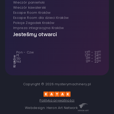
wieczór panieński
wieczór kawalerski
Escape Room Kraków
Escape Room dla dzieci Kraków
Pokoje Zagadek Kraków
Impreza integracyjna Kraków
Jesteśmy otwarci
Pon - Czw
12
00
-
22
00
Pt
12
00
-
24
00
Kraków
Sb
11
00
-
24
00
Nd
11
00
-
22
00
Copyright © 2026 mysterymachinery.pl
Polityka prywatności
Webdesign: Heron Art Network