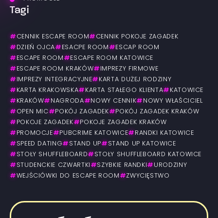
Tagi
#
CENNIK ESCAPE ROOM
#
CENNIK POKOJE ZAGADEK
#
DZIEŃ OJCA
#
ESACPE ROOM
#
ESCAP ROOM
#
ESCAPE ROOM
#
ESCAPE ROOM KATOWICE
#
ESCAPE ROOM KRAKÓW
#
IMPREZY FIRMOWE
#
IMPREZY INTEGRACYJNE
#
KARTA DUŻEJ RODZINY
#
KARTA KRAKOWSKA
#
KARTA STAŁEGO KLIENTA
#
KATOWICE
#
KRAKÓW
#
NAGRODA
#
NOWY CENNIK
#
NOWY WŁAŚCICIEL
#
OPEN MIC
#
POKÓJ ZAGADEK
#
POKÓJ ZAGADEK KRAKÓW
#
POKOJE ZAGADEK
#
POKOJE ZAGADEK KRAKÓW
#
PROMOCJE
#
PUBCRIME KATOWICE
#
RANDKI KATOWICE
#
SPEED DATING
#
STAND UP
#
STAND UP KATOWICE
#
STOŁY SHUFFLEBOARD
#
STOŁY SHUFFLEBOARD KATOWICE
#
STUDENCKIE CZWARTKI
#
SZYBKIE RANDKI
#
URODZINY
#
WEJŚCIÓWKI DO ESCAPE ROOM
#
ZWYCIĘSTWO