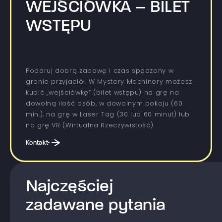
WEJŚCIÓWKA – BILET
WSTĘPU
Podaruj dobrą zabawę i czas spędzony w
gronie przyjaciół. W Mystery Machinery możesz
kupić „wejściówkę” (bilet wstępu) na grę na
dowolną ilość osób, w dowolnym pokoju (60
min.), na grę w Laser Tag (30 lub 60 minut) lub
na grę VR (Wirtualna Rzeczywistość).
Kontakt
Najczęściej
zadawane pytania