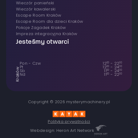
wieczór panieński
wieczór kawalerski
Escape Room Kraków
Escape Room dla dzieci Kraków
Pokoje Zagadek Kraków
Impreza integracyjna Kraków
Jesteśmy otwarci
Pon - Czw
12
00
-
22
00
Pt
12
00
-
24
00
Kraków
Sb
11
00
-
24
00
Nd
11
00
-
22
00
Copyright © 2026 mysterymachinery.pl
Polityka prywatności
Webdesign: Heron Art Network