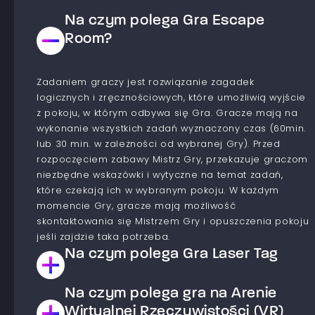
Na czym polega Gra Escape
Room?
Zadaniem graczy jest rozwiązanie zagadek
logicznych i zręcznościowych, które umożliwią wyjście
z pokoju, w którym odbywa się Gra. Gracze mają na
wykonanie wszystkich zadań wyznaczony czas (60min.
lub 30 min. w zależności od wybranej Gry). Przed
rozpoczęciem zabawy Mistrz Gry, przekazuje graczom
niezbędne wskazówki i wytyczne na temat zadań,
które czekają ich w wybranym pokoju. W każdym
momencie Gry, gracze mają możliwość
skontaktowania się Mistrzem Gry i opuszczenia pokoju
jeśli zajdzie taka potrzeba.
Na czym polega Gra Laser Tag
Na czym polega gra na Arenie
Jest to Gra typu paintball laserowy. Gracze dzielą się
na drużyny, które współzawodniczą ze sobą aby
Wirtualnej Rzeczywistości (VR)