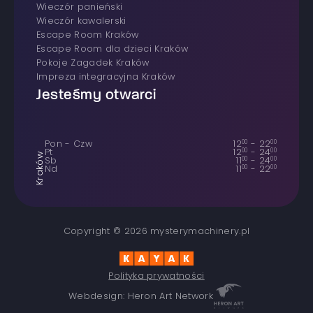
wieczór panieński
wieczór kawalerski
Escape Room Kraków
Escape Room dla dzieci Kraków
Pokoje Zagadek Kraków
Impreza integracyjna Kraków
Jesteśmy otwarci
Pon - Czw
12
00
-
22
00
Pt
12
00
-
24
00
Kraków
Sb
11
00
-
24
00
Nd
11
00
-
22
00
Copyright © 2026 mysterymachinery.pl
Polityka prywatności
Webdesign: Heron Art Network