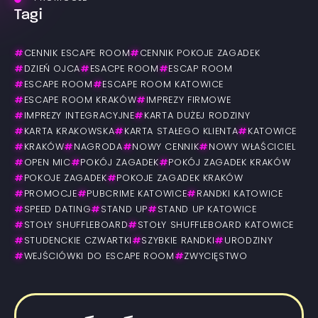
Tagi
#
CENNIK ESCAPE ROOM
#
CENNIK POKOJE ZAGADEK
#
DZIEŃ OJCA
#
ESACPE ROOM
#
ESCAP ROOM
#
ESCAPE ROOM
#
ESCAPE ROOM KATOWICE
#
ESCAPE ROOM KRAKÓW
#
IMPREZY FIRMOWE
#
IMPREZY INTEGRACYJNE
#
KARTA DUŻEJ RODZINY
#
KARTA KRAKOWSKA
#
KARTA STAŁEGO KLIENTA
#
KATOWICE
#
KRAKÓW
#
NAGRODA
#
NOWY CENNIK
#
NOWY WŁAŚCICIEL
#
OPEN MIC
#
POKÓJ ZAGADEK
#
POKÓJ ZAGADEK KRAKÓW
#
POKOJE ZAGADEK
#
POKOJE ZAGADEK KRAKÓW
#
PROMOCJE
#
PUBCRIME KATOWICE
#
RANDKI KATOWICE
#
SPEED DATING
#
STAND UP
#
STAND UP KATOWICE
#
STOŁY SHUFFLEBOARD
#
STOŁY SHUFFLEBOARD KATOWICE
#
STUDENCKIE CZWARTKI
#
SZYBKIE RANDKI
#
URODZINY
#
WEJŚCIÓWKI DO ESCAPE ROOM
#
ZWYCIĘSTWO