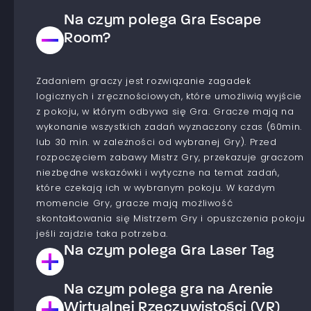
Na czym polega Gra Escape
Room?
Zadaniem graczy jest rozwiązanie zagadek
logicznych i zręcznościowych, które umożliwią wyjście
z pokoju, w którym odbywa się Gra. Gracze mają na
wykonanie wszystkich zadań wyznaczony czas (60min.
lub 30 min. w zależności od wybranej Gry). Przed
rozpoczęciem zabawy Mistrz Gry, przekazuje graczom
niezbędne wskazówki i wytyczne na temat zadań,
które czekają ich w wybranym pokoju. W każdym
momencie Gry, gracze mają możliwość
skontaktowania się Mistrzem Gry i opuszczenia pokoju
jeśli zajdzie taka potrzeba.
Na czym polega Gra Laser Tag
Na czym polega gra na Arenie
Jest to Gra typu paintball laserowy. Gracze dzielą się
na drużyny, które współzawodniczą ze sobą aby
Wirtualnej Rzeczywistości (VR)