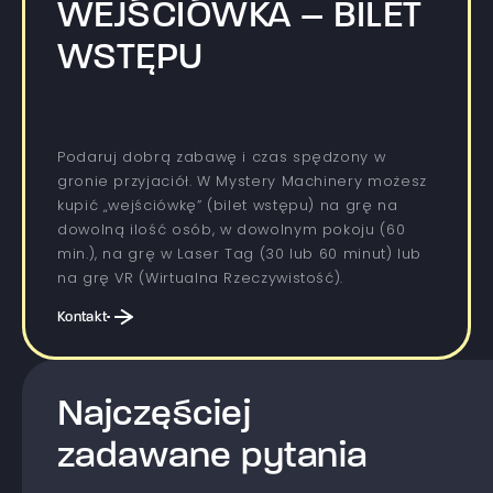
WEJŚCIÓWKA – BILET
WSTĘPU
Podaruj dobrą zabawę i czas spędzony w
gronie przyjaciół. W Mystery Machinery możesz
kupić „wejściówkę” (bilet wstępu) na grę na
dowolną ilość osób, w dowolnym pokoju (60
min.), na grę w Laser Tag (30 lub 60 minut) lub
na grę VR (Wirtualna Rzeczywistość).
Kontakt
Najczęściej
zadawane pytania