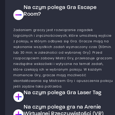
Na czym polega Gra Escape
Room?
Zadaniem graczy jest rozwiązanie zagadek
logicznych i zręcznościowych, które umożliwią wyjście
z pokoju, w którym odbywa się Gra. Gracze mają na
wykonanie wszystkich zadań wyznaczony czas (60min.
lub 30 min. w zależności od wybranej Gry). Przed
rozpoczęciem zabawy Mistrz Gry, przekazuje graczom
niezbędne wskazówki i wytyczne na temat zadań,
które czekają ich w wybranym pokoju. W każdym
momencie Gry, gracze mają możliwość
skontaktowania się Mistrzem Gry i opuszczenia pokoju
jeśli zajdzie taka potrzeba.
Na czym polega Gra Laser Tag
Na czym polega gra na Arenie
Jest to Gra typu paintball laserowy. Gracze dzielą się
na drużyny, które współzawodniczą ze sobą aby
Wirtualnej Rzeczywistości (VR)