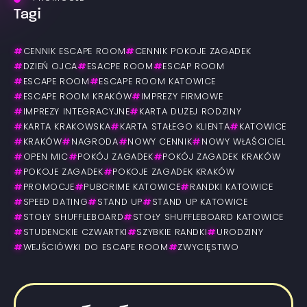
Tagi
#
CENNIK ESCAPE ROOM
#
CENNIK POKOJE ZAGADEK
#
DZIEŃ OJCA
#
ESACPE ROOM
#
ESCAP ROOM
#
ESCAPE ROOM
#
ESCAPE ROOM KATOWICE
#
ESCAPE ROOM KRAKÓW
#
IMPREZY FIRMOWE
#
IMPREZY INTEGRACYJNE
#
KARTA DUŻEJ RODZINY
#
KARTA KRAKOWSKA
#
KARTA STAŁEGO KLIENTA
#
KATOWICE
#
KRAKÓW
#
NAGRODA
#
NOWY CENNIK
#
NOWY WŁAŚCICIEL
#
OPEN MIC
#
POKÓJ ZAGADEK
#
POKÓJ ZAGADEK KRAKÓW
#
POKOJE ZAGADEK
#
POKOJE ZAGADEK KRAKÓW
#
PROMOCJE
#
PUBCRIME KATOWICE
#
RANDKI KATOWICE
#
SPEED DATING
#
STAND UP
#
STAND UP KATOWICE
#
STOŁY SHUFFLEBOARD
#
STOŁY SHUFFLEBOARD KATOWICE
#
STUDENCKIE CZWARTKI
#
SZYBKIE RANDKI
#
URODZINY
#
WEJŚCIÓWKI DO ESCAPE ROOM
#
ZWYCIĘSTWO