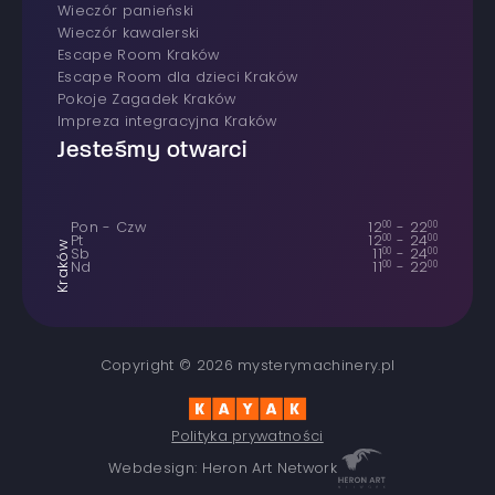
wieczór panieński
wieczór kawalerski
Escape Room Kraków
Escape Room dla dzieci Kraków
Pokoje Zagadek Kraków
Impreza integracyjna Kraków
Jesteśmy otwarci
Pon - Czw
12
00
-
22
00
Pt
12
00
-
24
00
Kraków
Sb
11
00
-
24
00
Nd
11
00
-
22
00
Copyright © 2026 mysterymachinery.pl
Polityka prywatności
Webdesign: Heron Art Network