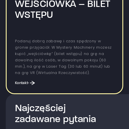
WEJŚCIÓWKA – BILET
WSTĘPU
Podaruj dobrą zabawę i czas spędzony w
gronie przyjaciół. W Mystery Machinery możesz
kupić „wejściówkę” (bilet wstępu) na grę na
dowolną ilość osób, w dowolnym pokoju (60
min.), na grę w Laser Tag (30 lub 60 minut) lub
na grę VR (Wirtualna Rzeczywistość).
Kontakt
Najczęściej
zadawane pytania