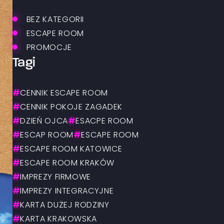
BEZ KATEGORII
ESCAPE ROOM
PROMOCJE
Tagi
#
CENNIK ESCAPE ROOM
#
CENNIK POKOJE ZAGADEK
#
DZIEŃ OJCA
#
ESACPE ROOM
#
ESCAP ROOM
#
ESCAPE ROOM
#
ESCAPE ROOM KATOWICE
#
ESCAPE ROOM KRAKÓW
#
IMPREZY FIRMOWE
#
IMPREZY INTEGRACYJNE
#
KARTA DUŻEJ RODZINY
#
KARTA KRAKOWSKA