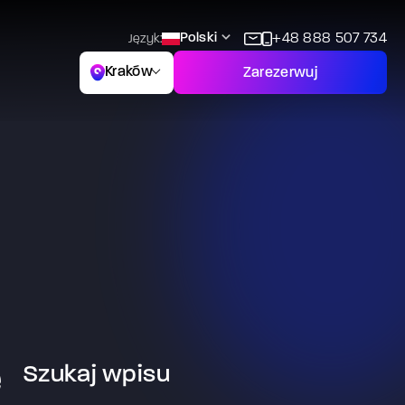
Polski
+48 888 507 734
Język:
Kraków
Zarezerwuj
e
Szukaj wpisu