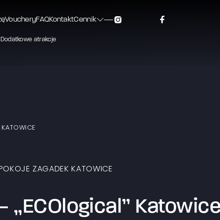
zę
Vouchery
FAQ
Kontakt
Cennik
Dodatkowe atrakcje
 KATOWICE
POKOJE ZAGADEK KATOWICE
 „ECOlogical” Katowic