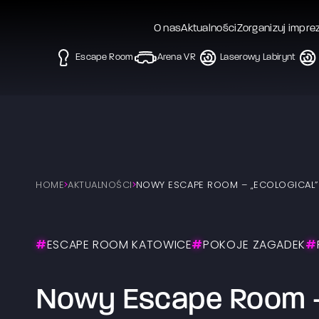
O nas
Aktualności
Zorganizuj impre
Escape Room
Arena VR
Laserowy Labirynt
HOME
AKTUALNOŚCI
NOWY ESCAPE ROOM – „ECOLOGICAL”
#
ESCAPE ROOM KATOWICE
#
POKOJE ZAGADEK
#
Nowy Escape Room –