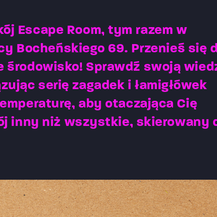
kój Escape Room, tym razem w
licy Bocheńskiego 69. Przenieś się 
we środowisko! Sprawdź swoją wied
zując serię zagadek i łamigłówek
temperaturę, aby otaczająca Cię
ój inny niż wszystkie, skierowany 