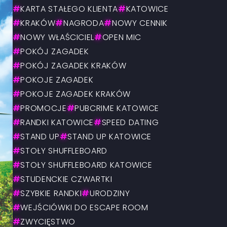
#
KARTA STAŁEGO KLIENTA
#
KATOWICE
#
KRAKÓW
#
NAGRODA
#
NOWY CENNIK
#
NOWY WŁAŚCICIEL
#
OPEN MIC
#
POKÓJ ZAGADEK
#
POKÓJ ZAGADEK KRAKÓW
#
POKOJE ZAGADEK
#
POKOJE ZAGADEK KRAKÓW
#
PROMOCJE
#
PUBCRIME KATOWICE
#
RANDKI KATOWICE
#
SPEED DATING
#
STAND UP
#
STAND UP KATOWICE
#
STOŁY SHUFFLEBOARD
#
STOŁY SHUFFLEBOARD KATOWICE
#
STUDENCKIE CZWARTKI
#
SZYBKIE RANDKI
#
URODZINY
#
WEJŚCIÓWKI DO ESCAPE ROOM
#
ZWYCIĘSTWO