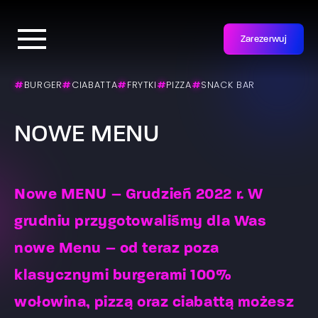
Zarezerwuj
#
BURGER
#
CIABATTA
#
FRYTKI
#
PIZZA
#
SNACK BAR
NOWE MENU
Nowe MENU – Grudzień 2022 r. W
grudniu przygotowaliśmy dla Was
nowe Menu – od teraz poza
klasycznymi burgerami 100%
wołowina, pizzą oraz ciabattą możesz