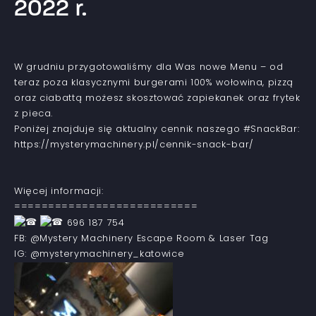
2022 r.
W grudniu przygotowaliśmy dla Was nowe Menu – od
teraz poza klasycznymi burgerami 100% wołowina, pizzą
oraz ciabattą możesz skosztować zapiekanek oraz frytek
z pieca.
Poniżej znajduje się aktualny cennik naszego #SnackBar:
https://mysterymachinery.pl/cennik-snack-bar/
Więcej informacji:
===========================
696 187 754
FB: @Mystery Machinery Escape Room & Laser Tag
IG: @mysterymachinery_katowice