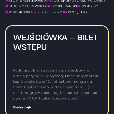
#
STOŁY SHUFFLEBOARD
#
STOŁY SHUFFLEBOARD KATOWICE
#
STUDENCKIE CZWARTKI
#
SZYBKIE RANDKI
#
URODZINY
#
WEJŚCIÓWKI DO ESCAPE ROOM
#
ZWYCIĘSTWO
WEJŚCIÓWKA – BILET
WSTĘPU
Podaruj dobrą zabawę i czas spędzony w
gronie przyjaciół. W Mystery Machinery możesz
kupić „wejściówkę” (bilet wstępu) na grę na
dowolną ilość osób, w dowolnym pokoju (60
min.), na grę w Laser Tag (30 lub 60 minut) lub
na grę VR (Wirtualna Rzeczywistość).
Kontakt