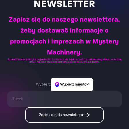
NEWSLETTER
który obserwuje zachowania i reakcje – tym samym
ma możliwość zareagowania na pytania czy potrzeby
Zapisz się do naszego newslettera,
osób znajdujących się na arenie.
żeby dostawać informacje o
promocjach i imprezach w Mystery
Machinery.
Sprawdź naszą
politykę prywatności
i dowiedz się w jaki sposób przetwarzamy dane. W każdej
chwili możesz przerwać subskrypcję newslettera za darmo.
Wybierz
Wybierz miasto
Zapisz się do newslettera