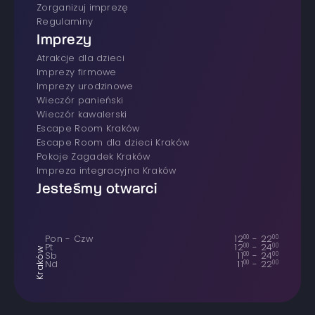
Zorganizuj imprezę
Regulaminy
Imprezy
atrakcje dla dzieci
imprezy firmowe
Imprezy urodzinowe
wieczór panieński
wieczór kawalerski
Escape Room Kraków
Escape Room dla dzieci Kraków
Pokoje Zagadek Kraków
Impreza integracyjna Kraków
Jesteśmy otwarci
Pon - Czw
12
00
-
22
00
Pt
12
00
-
24
00
Kraków
Sb
11
00
-
24
00
Nd
11
00
-
22
00