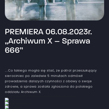
PREMIERA 06.08.2023r.
„Archiwum X – Sprawa
666”
…..Co takiego mogła się stać, że patrol przeszukujący
sierociniec po zaledwie 5 minutach odmówił
prowadzenia dalszych czynności z obawy o swoje
zdrowie, a sprawa została zgłoszona do polskiego
oddziału Archiwum X.
Tym razem kolejne drzwi otwieramy dla Was w części, gdzie aktualnie znajdują się:
“Browar Krasnoludzki”
“Jaskinia Mistrza Shinobi”
“Aresztowani”