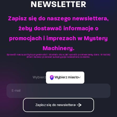
min. Na arenie VR cały czas znajduje się Mistrz Gry,
NEWSLETTER
który obserwuje zachowania i reakcje – tym samym
ma możliwość zareagowania na pytania czy potrzeby
Zapisz się do naszego newslettera,
osób znajdujących się na arenie.
żeby dostawać informacje o
promocjach i imprezach w Mystery
Machinery.
Sprawdź naszą
politykę prywatności
i dowiedz się w jaki sposób przetwarzamy dane. W każdej
chwili możesz przerwać subskrypcję newslettera za darmo.
Wybierz
Wybierz miasto
Zapisz się do newslettera