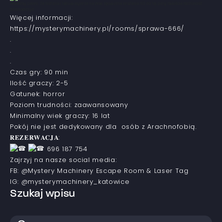
Jesteśmy pewni, że historia i fabuła wywrze na Was zgoła inne wrażenia niż do tej pory mieliście możliwość
doświadczyć.
Więcej informacji:
https://mysterymachinery.pl/rooms/sprawa-666/
.
.
.
Czas gry: 90 min
Ilość graczy: 2-5
Gatunek: horror
Poziom trudności: zaawansowany
Minimalny wiek graczy: 16 lat
Pokój nie jest dedykowany dla osób z Arachnofobią.
𝐑𝐄𝐙𝐄𝐑𝐖𝐀𝐂𝐉𝐀:
696 187 754
Zajrzyj na nasze social media:
FB: @Mystery Machinery Escape Room & Laser Tag
IG: @mysterymachinery_katowice
Szukaj wpisu