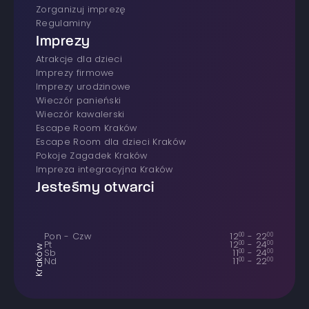
Zorganizuj imprezę
Regulaminy
Imprezy
atrakcje dla dzieci
imprezy firmowe
Imprezy urodzinowe
wieczór panieński
wieczór kawalerski
Escape Room Kraków
Escape Room dla dzieci Kraków
Pokoje Zagadek Kraków
Impreza integracyjna Kraków
Jesteśmy otwarci
Pon - Czw
12
00
-
22
00
Pt
12
00
-
24
00
Kraków
Sb
11
00
-
24
00
Nd
11
00
-
22
00