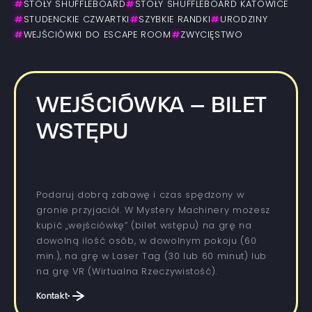
#
STOŁY SHUFFLEBOARD
#
STOŁY SHUFFLEBOARD KATOWICE
#
STUDENCKIE CZWARTKI
#
SZYBKIE RANDKI
#
URODZINY
#
WEJŚCIÓWKI DO ESCAPE ROOM
#
ZWYCIĘSTWO
WEJŚCIÓWKA – BILET
WSTĘPU
Podaruj dobrą zabawę i czas spędzony w
gronie przyjaciół. W Mystery Machinery możesz
kupić „wejściówkę” (bilet wstępu) na grę na
dowolną ilość osób, w dowolnym pokoju (60
min.), na grę w Laser Tag (30 lub 60 minut) lub
na grę VR (Wirtualna Rzeczywistość).
Kontakt