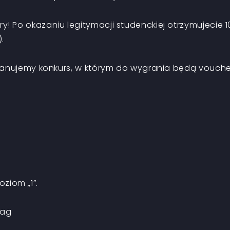
 Po okazaniu legitymacji studenckiej otrzymujecie 
.
planujemy konkurs, w którym do wygrania będą vouch
ziom „1”.
Tag