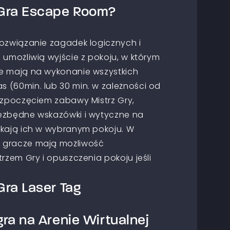
Gra Escape Room?
rozwiązanie zagadek logicznych i
 umożliwią wyjście z pokoju, w którym
e mają na wykonanie wszystkich
 (60min. lub 30 min. w zależności od
ozpoczęciem zabawy Mistrz Gry,
ezbędne wskazówki i wytyczne na
ekają ich w wybranym pokoju. W
 gracze mają możliwość
rzem Gry i opuszczenia pokoju jeśli
ra Laser Tag
ra na Arenie Wirtualnej
all laserowy. Gracze dzielą się na