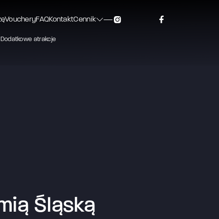
zę
Vouchery
FAQ
Kontakt
Cennik
Dodatkowe atrakcje
mią Śląską