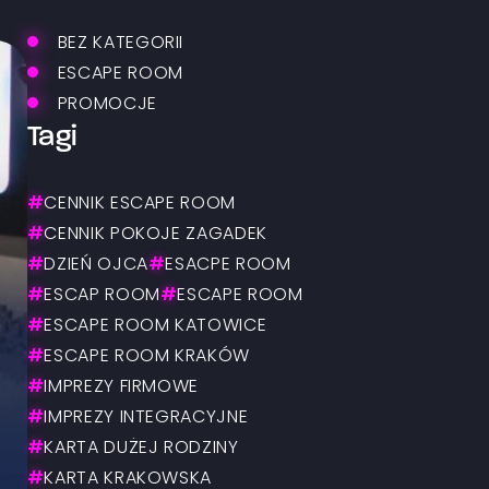
BEZ KATEGORII
ESCAPE ROOM
PROMOCJE
Tagi
#
CENNIK ESCAPE ROOM
#
CENNIK POKOJE ZAGADEK
#
DZIEŃ OJCA
#
ESACPE ROOM
#
ESCAP ROOM
#
ESCAPE ROOM
#
ESCAPE ROOM KATOWICE
#
ESCAPE ROOM KRAKÓW
#
IMPREZY FIRMOWE
#
IMPREZY INTEGRACYJNE
#
KARTA DUŻEJ RODZINY
#
KARTA KRAKOWSKA