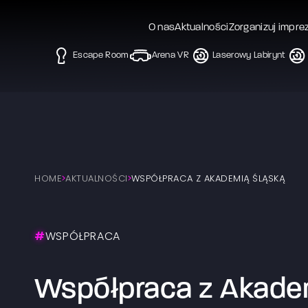
O nas
Aktualności
Zorganizuj impre
Escape Room
Arena VR
Laserowy Labirynt
HOME
AKTUALNOŚCI
WSPÓŁPRACA Z AKADEMIĄ ŚLĄSKĄ
#
WSPÓŁPRACA
Współpraca z Akade