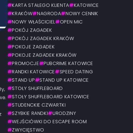
#
KARTA STAŁEGO KLIENTA
#
KATOWICE
#
KRAKÓW
#
NAGRODA
#
NOWY CENNIK
#
NOWY WŁAŚCICIEL
#
OPEN MIC
#
POKÓJ ZAGADEK
#
POKÓJ ZAGADEK KRAKÓW
#
POKOJE ZAGADEK
#
POKOJE ZAGADEK KRAKÓW
#
PROMOCJE
#
PUBCRIME KATOWICE
#
RANDKI KATOWICE
#
SPEED DATING
#
STAND UP
#
STAND UP KATOWICE
#
STOŁY SHUFFLEBOARD
ły,
#
STOŁY SHUFFLEBOARD KATOWICE
we.
#
STUDENCKIE CZWARTKI
#
SZYBKIE RANDKI
#
URODZINY
z
#
WEJŚCIÓWKI DO ESCAPE ROOM
#
ZWYCIĘSTWO