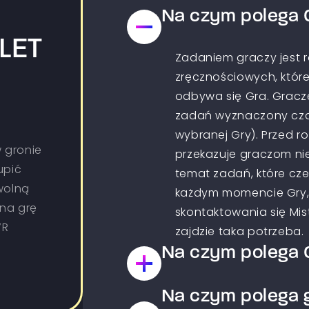
Na czym polega 
LET
Zadaniem graczy jest 
zręcznościowych, które
odbywa się Gra. Gracz
zadań wyznaczony czas
wybranej Gry). Przed r
 gronie
przekazuje graczom ni
upić
temat zadań, które cz
wolną
każdym momencie Gry,
 na grę
skontaktowania się Mist
VR
zajdzie taka potrzeba.
Na czym polega G
Na czym polega g
Jest to Gra typu paintb