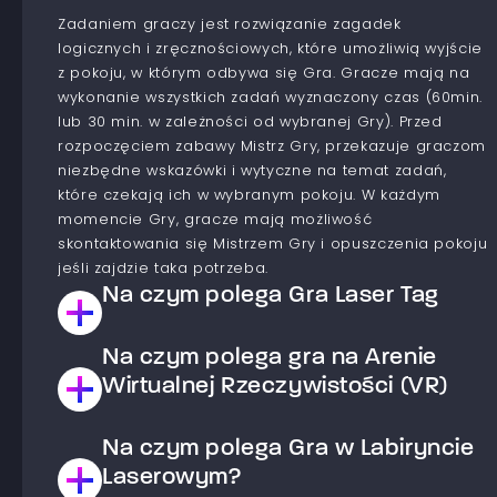
Zadaniem graczy jest rozwiązanie zagadek
logicznych i zręcznościowych, które umożliwią wyjście
z pokoju, w którym odbywa się Gra. Gracze mają na
wykonanie wszystkich zadań wyznaczony czas (60min.
lub 30 min. w zależności od wybranej Gry). Przed
rozpoczęciem zabawy Mistrz Gry, przekazuje graczom
niezbędne wskazówki i wytyczne na temat zadań,
które czekają ich w wybranym pokoju. W każdym
momencie Gry, gracze mają możliwość
skontaktowania się Mistrzem Gry i opuszczenia pokoju
jeśli zajdzie taka potrzeba.
Na czym polega Gra Laser Tag
Na czym polega gra na Arenie
Jest to Gra typu paintball laserowy. Gracze dzielą się
na drużyny, które współzawodniczą ze sobą aby
Wirtualnej Rzeczywistości (VR)
osiągnąć cel wyznaczony w wybranym scenariuszu.
Celem gry jest zestrzelenie Graczy z drużyny
Na czym polega Gra w Labiryncie
Arena wirtualnej rzeczywistości to przestrzeń, w której
przeciwnej lub wykonanie zadania np. zajęcie bazy
masz możliwość przenieść się w świat wirtualnych
Laserowym?
drużyny przeciwnej. Paintball laserowy w
doznań. Na arenie dla każdego gracza przygotowane