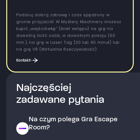
Podaruj dobrą zabawę i czas spędzony w
gronie przyjaciół. W Mystery Machinery możesz
kupić „wejściówkę” (bilet wstępu) na grę na
dowolną ilość osób, w dowolnym pokoju (60
min.), na grę w Laser Tag (30 lub 60 minut) lub
na grę VR (Wirtualna Rzeczywistość).
Kontakt
Najczęściej
zadawane pytania
Na czym polega Gra Escape
Room?