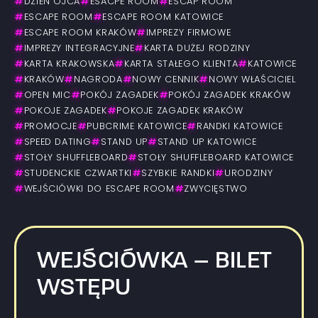
#
DZIEŃ OJCA
#
ESACPE ROOM
#
ESCAP ROOM
#
ESCAPE ROOM
#
ESCAPE ROOM KATOWICE
#
ESCAPE ROOM KRAKÓW
#
IMPREZY FIRMOWE
#
IMPREZY INTEGRACYJNE
#
KARTA DUŻEJ RODZINY
#
KARTA KRAKOWSKA
#
KARTA STAŁEGO KLIENTA
#
KATOWICE
#
KRAKÓW
#
NAGRODA
#
NOWY CENNIK
#
NOWY WŁAŚCICIEL
#
OPEN MIC
#
POKÓJ ZAGADEK
#
POKÓJ ZAGADEK KRAKÓW
#
POKOJE ZAGADEK
#
POKOJE ZAGADEK KRAKÓW
#
PROMOCJE
#
PUBCRIME KATOWICE
#
RANDKI KATOWICE
#
SPEED DATING
#
STAND UP
#
STAND UP KATOWICE
#
STOŁY SHUFFLEBOARD
#
STOŁY SHUFFLEBOARD KATOWICE
#
STUDENCKIE CZWARTKI
#
SZYBKIE RANDKI
#
URODZINY
#
WEJŚCIÓWKI DO ESCAPE ROOM
#
ZWYCIĘSTWO
WEJŚCIÓWKA – BILET
WSTĘPU