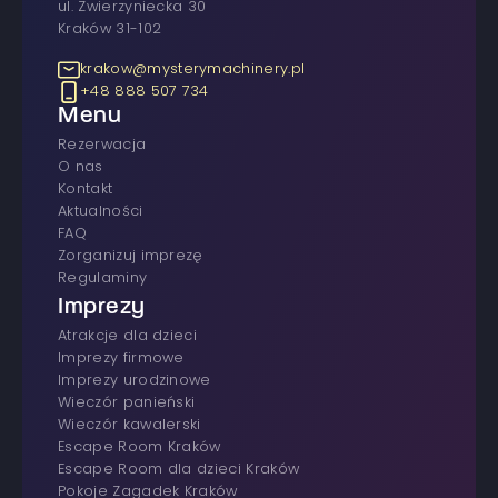
ul. Zwierzyniecka 30
Kraków 31-102
krakow@mysterymachinery.pl
+48 888 507 734
Menu
rezerwacja
O nas
Kontakt
Aktualności
FAQ
Zorganizuj imprezę
Regulaminy
Imprezy
atrakcje dla dzieci
imprezy firmowe
Imprezy urodzinowe
wieczór panieński
wieczór kawalerski
Escape Room Kraków
Escape Room dla dzieci Kraków
Pokoje Zagadek Kraków