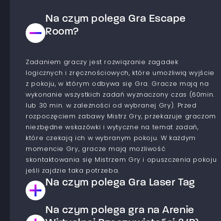
Na czym polega Gra Escape
Room?
Zadaniem graczy jest rozwiązanie zagadek
logicznych i zręcznościowych, które umożliwią wyjście
z pokoju, w którym odbywa się Gra. Gracze mają na
wykonanie wszystkich zadań wyznaczony czas (60min.
lub 30 min. w zależności od wybranej Gry). Przed
rozpoczęciem zabawy Mistrz Gry, przekazuje graczom
niezbędne wskazówki i wytyczne na temat zadań,
które czekają ich w wybranym pokoju. W każdym
momencie Gry, gracze mają możliwość
skontaktowania się Mistrzem Gry i opuszczenia pokoju
jeśli zajdzie taka potrzeba.
Na czym polega Gra Laser Tag
Na czym polega gra na Arenie
Jest to Gra typu paintball laserowy. Gracze dzielą się
na drużyny, które współzawodniczą ze sobą aby