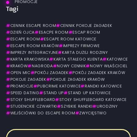
PROMOCJE
Tagi
#
CENNIK ESCAPE ROOM
#
CENNIK POKOJE ZAGADEK
#
DZIEŃ OJCA
#
ESACPE ROOM
#
ESCAP ROOM
#
ESCAPE ROOM
#
ESCAPE ROOM KATOWICE
#
ESCAPE ROOM KRAKÓW
#
IMPREZY FIRMOWE
#
IMPREZY INTEGRACYJNE
#
KARTA DUŻEJ RODZINY
#
KARTA KRAKOWSKA
#
KARTA STAŁEGO KLIENTA
#
KATOWICE
#
KRAKÓW
#
NAGRODA
#
NOWY CENNIK
#
NOWY WŁAŚCICIEL
#
OPEN MIC
#
POKÓJ ZAGADEK
#
POKÓJ ZAGADEK KRAKÓW
#
POKOJE ZAGADEK
#
POKOJE ZAGADEK KRAKÓW
#
PROMOCJE
#
PUBCRIME KATOWICE
#
RANDKI KATOWICE
#
SPEED DATING
#
STAND UP
#
STAND UP KATOWICE
#
STOŁY SHUFFLEBOARD
#
STOŁY SHUFFLEBOARD KATOWICE
#
STUDENCKIE CZWARTKI
#
SZYBKIE RANDKI
#
URODZINY
#
WEJŚCIÓWKI DO ESCAPE ROOM
#
ZWYCIĘSTWO