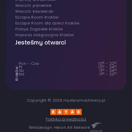
wieczór panieński
wieczór kawalerski
Escape Room Kraków
Escape Room dla dzieci Kraków
Pokoje Zagadek Kraków
Impreza integracyjna Kraków
Jesteśmy otwarci
Pon - Czw
12
00
-
22
00
Pt
12
00
-
24
00
Kraków
Sb
11
00
-
24
00
Nd
11
00
-
22
00
Copyright © 2026 mysterymachinery.pl
Polityka prywatności
Webdesign: Heron Art Network