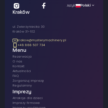
Polski
Język:
Kraków
ul. Zwierzyniecka 30
Kraków 31-102
krakow@mysterymachinery.pl
+48 888 507 734
Menu
rezerwacja
O nas
Kontakt
Aktualności
FAQ
Zorganizuj imprezę
Regulaminy
Imprezy
atrakcje dla dzieci
imprezy firmowe
Imprezy urodzinowe