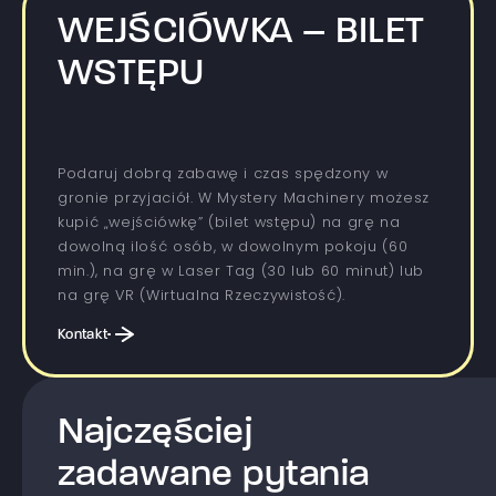
WEJŚCIÓWKA – BILET
WSTĘPU
Podaruj dobrą zabawę i czas spędzony w
gronie przyjaciół. W Mystery Machinery możesz
kupić „wejściówkę” (bilet wstępu) na grę na
dowolną ilość osób, w dowolnym pokoju (60
min.), na grę w Laser Tag (30 lub 60 minut) lub
na grę VR (Wirtualna Rzeczywistość).
Kontakt
Najczęściej
zadawane pytania