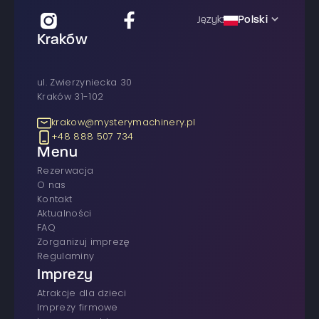
Polski
Język:
Kraków
ul. Zwierzyniecka 30
Kraków 31-102
krakow@mysterymachinery.pl
+48 888 507 734
Menu
rezerwacja
O nas
Kontakt
Aktualności
FAQ
Zorganizuj imprezę
Regulaminy
Imprezy
atrakcje dla dzieci
imprezy firmowe