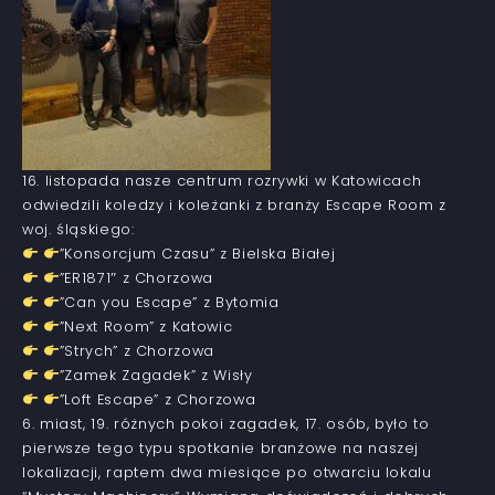
16. listopada nasze centrum rozrywki w Katowicach
odwiedzili koledzy i koleżanki z branży Escape Room z
woj. śląskiego:
”Konsorcjum Czasu” z Bielska Białej
”ER1871″ z Chorzowa
”Can you Escape” z Bytomia
”Next Room” z Katowic
”Strych” z Chorzowa
”Zamek Zagadek” z Wisły
”Loft Escape” z Chorzowa
6. miast, 19. różnych pokoi zagadek, 17. osób, było to
pierwsze tego typu spotkanie branżowe na naszej
lokalizacji, raptem dwa miesiące po otwarciu lokalu