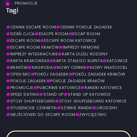
PROMOCJE
Tagi
#
CENNIK ESCAPE ROOM
#
CENNIK POKOJE ZAGADEK
#
DZIEŃ OJCA
#
ESACPE ROOM
#
ESCAP ROOM
#
ESCAPE ROOM
#
ESCAPE ROOM KATOWICE
#
ESCAPE ROOM KRAKÓW
#
IMPREZY FIRMOWE
#
IMPREZY INTEGRACYJNE
#
KARTA DUŻEJ RODZINY
#
KARTA KRAKOWSKA
#
KARTA STAŁEGO KLIENTA
#
KATOWICE
#
KRAKÓW
#
NAGRODA
#
NOWY CENNIK
#
NOWY WŁAŚCICIEL
#
OPEN MIC
#
POKÓJ ZAGADEK
#
POKÓJ ZAGADEK KRAKÓW
#
POKOJE ZAGADEK
#
POKOJE ZAGADEK KRAKÓW
#
PROMOCJE
#
PUBCRIME KATOWICE
#
RANDKI KATOWICE
#
SPEED DATING
#
STAND UP
#
STAND UP KATOWICE
#
STOŁY SHUFFLEBOARD
#
STOŁY SHUFFLEBOARD KATOWICE
#
STUDENCKIE CZWARTKI
#
SZYBKIE RANDKI
#
URODZINY
#
WEJŚCIÓWKI DO ESCAPE ROOM
#
ZWYCIĘSTWO