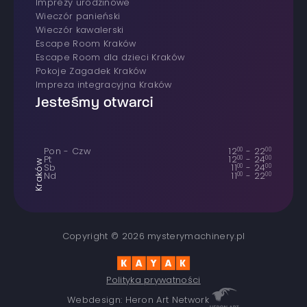
Imprezy urodzinowe
wieczór panieński
wieczór kawalerski
Escape Room Kraków
Escape Room dla dzieci Kraków
Pokoje Zagadek Kraków
Impreza integracyjna Kraków
Jesteśmy otwarci
Pon - Czw
12
00
-
22
00
Pt
12
00
-
24
00
Kraków
Sb
11
00
-
24
00
Nd
11
00
-
22
00
Copyright © 2026 mysterymachinery.pl
Polityka prywatności
Webdesign: Heron Art Network