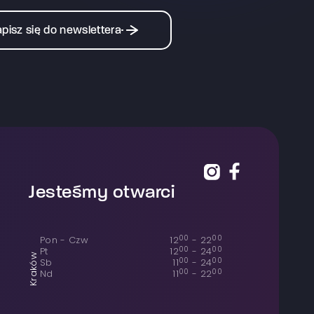
pisz się do newslettera
Jesteśmy otwarci
00
00
Pon - Czw
12
-
22
00
00
Pt
12
-
24
Kraków
00
00
Sb
11
-
24
00
00
Nd
11
-
22