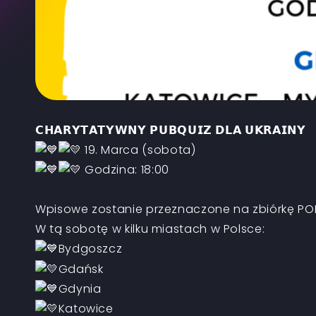
𝗖𝗛𝗔𝗥𝗬𝗧𝗔𝗧𝗬𝗪𝗡𝗬 𝗣𝗨𝗕𝗤𝗨𝗜𝗭 𝗗𝗟𝗔 𝗨𝗞𝗥𝗔𝗜𝗡𝗬
19. Marca (sobota)
Godzina: 18:00
Wpisowe zostanie przeznaczone na zbiórkę POL
W tą sobotę w kilku miastach w Polsce:
Bydgoszcz
Gdańsk
Gdynia
Katowice