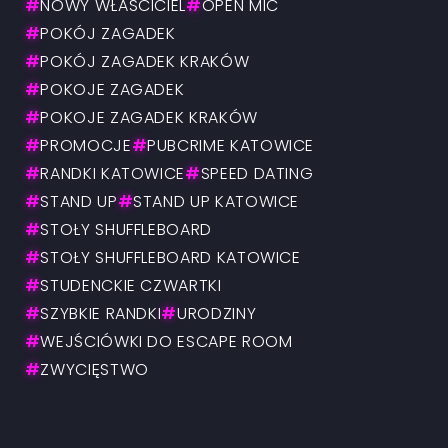
#
NOWY WŁAŚCICIEL
#
OPEN MIC
#
POKÓJ ZAGADEK
#
POKÓJ ZAGADEK KRAKÓW
#
POKOJE ZAGADEK
#
POKOJE ZAGADEK KRAKÓW
#
PROMOCJE
#
PUBCRIME KATOWICE
#
RANDKI KATOWICE
#
SPEED DATING
#
STAND UP
#
STAND UP KATOWICE
#
STOŁY SHUFFLEBOARD
#
STOŁY SHUFFLEBOARD KATOWICE
#
STUDENCKIE CZWARTKI
#
SZYBKIE RANDKI
#
URODZINY
#
WEJŚCIÓWKI DO ESCAPE ROOM
#
ZWYCIĘSTWO