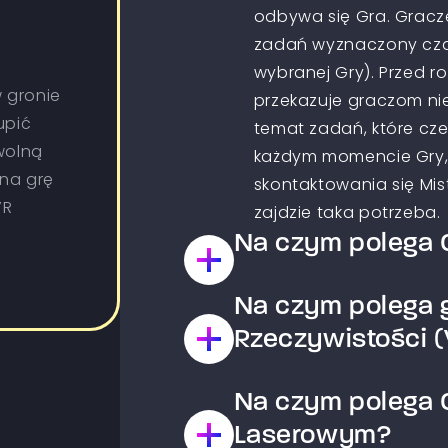
odbywa się Gra. Gracz
zadań wyznaczony czas
wybranej Gry). Przed r
 gronie
przekazuje graczom ni
upić
temat zadań, które cz
wolną
każdym momencie Gry,
 na grę
skontaktowania się Mist
VR
zajdzie taka potrzeba.
Na czym polega G
Na czym polega g
Jest to Gra typu paintb
drużyny, które współz
Rzeczywistości (
wyznaczony w wybranym
zestrzelenie Graczy z 
Na czym polega G
Arena wirtualnej rzeczy
zadania np. zajęcie baz
możliwość przenieść si
Laserowym?
laserowy w przeciwieńs