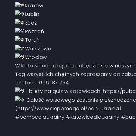
Kraków
Lublin
Łódż
Poznań
Toruń
Warszawa
Wrocław
W Katowicach akcja ta odbędzie się w naszym 
Tag
wszystkich chętnych zapraszamy do zakup
telefonu: 696 187 754
i bilety na quiz w Katowicach:
https://pubq
Całość wpisowego zostanie przeznaczona na
(
https://www.siepomaga.pl/pah-ukraina
)
#pomocdlaukrainy
#katowicedlaukrainy
#pub