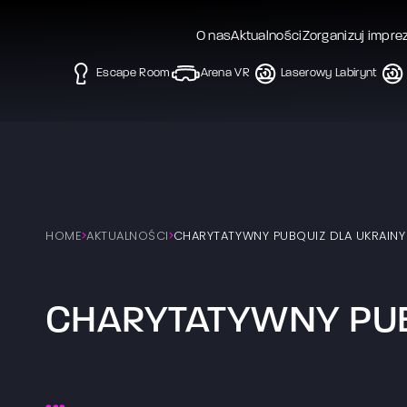
O nas
Aktualności
Zorganizuj impre
Escape Room
Arena VR
Laserowy Labirynt
HOME
AKTUALNOŚCI
CHARYTATYWNY PUBQUIZ DLA UKRAINY
CHARYTATYWNY PUB
...