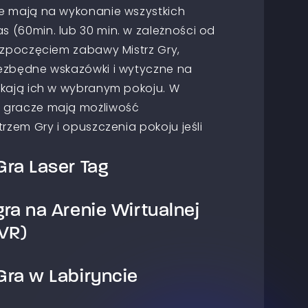
e mają na wykonanie wszystkich
 (60min. lub 30 min. w zależności od
ozpoczęciem zabawy Mistrz Gry,
ezbędne wskazówki i wytyczne na
ekają ich w wybranym pokoju. W
 gracze mają możliwość
rzem Gry i opuszczenia pokoju jeśli
ra Laser Tag
ra na Arenie Wirtualnej
all laserowy. Gracze dzielą się na
awodniczą ze sobą aby osiągnąć cel
VR)
 scenariuszu. Celem gry jest
drużyny przeciwnej lub wykonanie
ra w Labiryncie
wistości to przestrzeń, w której masz
y drużyny przeciwnej. Paintball
ę w świat wirtualnych doznań. Na
twie do klasycznego paintballa jest