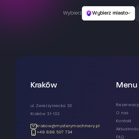
Wybierz
Wybierz miasto
Kraków
Menu
rezerwacj
ul. Zwierzyniecka 30
O nas
Kraków 31-102
Kontakt
krakow@mysterymachinery.pl
Aktualnośc
+48 888 507 734
FAQ