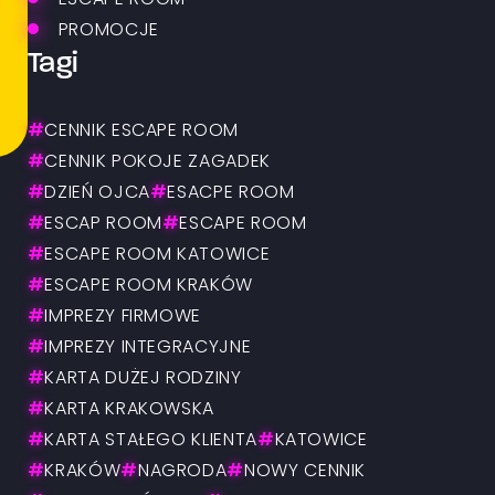
ESCAPE ROOM
PROMOCJE
Tagi
#
CENNIK ESCAPE ROOM
#
CENNIK POKOJE ZAGADEK
#
DZIEŃ OJCA
#
ESACPE ROOM
#
ESCAP ROOM
#
ESCAPE ROOM
#
ESCAPE ROOM KATOWICE
#
ESCAPE ROOM KRAKÓW
#
IMPREZY FIRMOWE
#
IMPREZY INTEGRACYJNE
#
KARTA DUŻEJ RODZINY
#
KARTA KRAKOWSKA
#
KARTA STAŁEGO KLIENTA
#
KATOWICE
#
KRAKÓW
#
NAGRODA
#
NOWY CENNIK