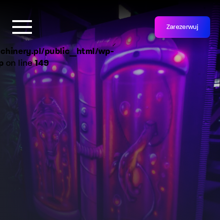
Zarezerwuj
chinery.pl/public_html/wp-
p
on line
149