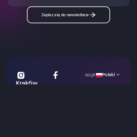
Zapisz się do newslettera
Polski
Język:
Kraków
ul. Zwierzyniecka 30
Kraków 31-102
krakow@mysterymachinery.pl
+48 888 507 734
Menu