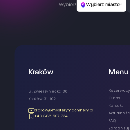
Wybierz
Wybierz miasto
Kraków
Menu
rezerwacj
ul. Zwierzyniecka 30
O nas
Kraków 31-102
Kontakt
krakow@mysterymachinery.pl
Aktualnośc
+48 888 507 734
FAQ
Zorganizu