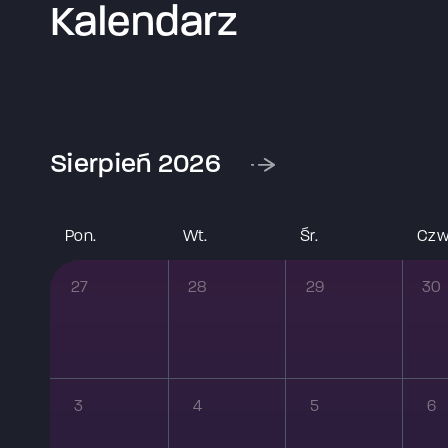
Kalendarz
sierpień 2026
pon.
wt.
śr.
czw
27
28
29
30
3
4
5
6