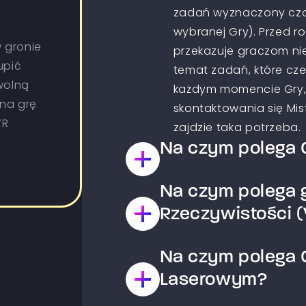
zadań wyznaczony czas
wybranej Gry). Przed r
 gronie
przekazuje graczom ni
upić
temat zadań, które cz
wolną
każdym momencie Gry,
 na grę
skontaktowania się Mist
VR
zajdzie taka potrzeba.
Na czym polega G
Na czym polega g
Jest to Gra typu paintb
drużyny, które współz
Rzeczywistości (
wyznaczony w wybranym
zestrzelenie Graczy z 
Na czym polega G
Arena wirtualnej rzeczy
zadania np. zajęcie baz
możliwość przenieść si
Laserowym?
laserowy w przeciwieńs
arenie dla każdego gr
bezbolesny. Po grze po