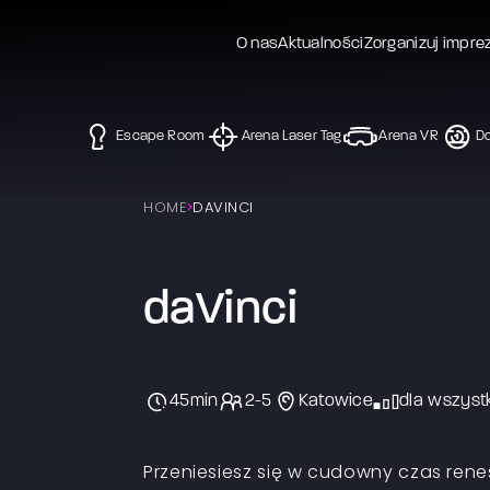
O nas
Aktualności
Zorganizuj impre
Escape Room
Arena Laser Tag
Arena VR
Do
HOME
DAVINCI
daVinci
45min
2-5
Katowice
dla wszyst
Przeniesiesz się w cudowny czas renes