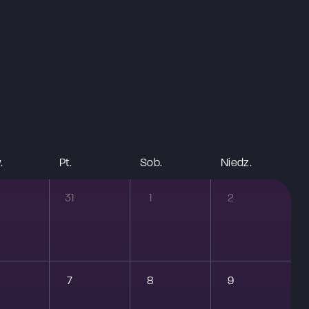
.
pt.
sob.
niedz.
31
1
2
7
8
9