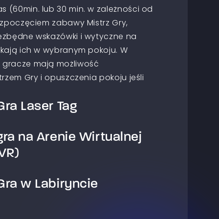
 (60min. lub 30 min. w zależności od
ozpoczęciem zabawy Mistrz Gry,
ezbędne wskazówki i wytyczne na
ekają ich w wybranym pokoju. W
 gracze mają możliwość
rzem Gry i opuszczenia pokoju jeśli
ra Laser Tag
ra na Arenie Wirtualnej
all laserowy. Gracze dzielą się na
awodniczą ze sobą aby osiągnąć cel
VR)
 scenariuszu. Celem gry jest
drużyny przeciwnej lub wykonanie
ra w Labiryncie
wistości to przestrzeń, w której masz
y drużyny przeciwnej. Paintball
ę w świat wirtualnych doznań. Na
twie do klasycznego paintballa jest
acza przygotowane są stanowiska do
zostaje tylko wspomnienie dobrej