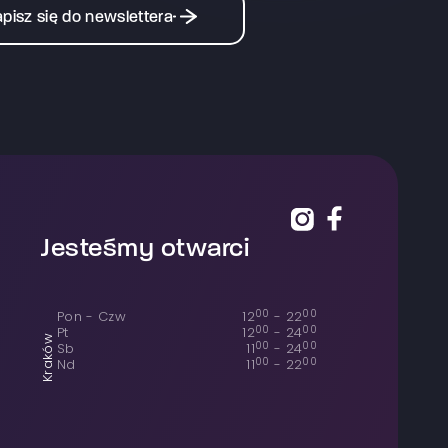
pisz się do newslettera
Jesteśmy otwarci
00
00
Pon - Czw
12
-
22
00
00
Pt
12
-
24
Kraków
00
00
Sb
11
-
24
00
00
Nd
11
-
22