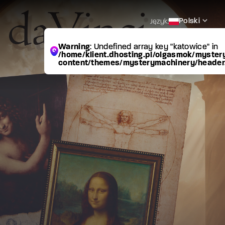
Polski
Język:
Warning
: Undefined array key "katowice" in
/home/klient.dhosting.pl/olgasmok/myster
content/themes/mysterymachinery/header