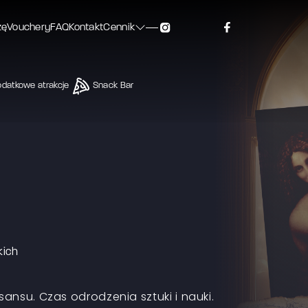
zę
Vouchery
FAQ
Kontakt
Cennik
datkowe atrakcje
Snack Bar
kich
ansu. Czas odrodzenia sztuki i nauki.