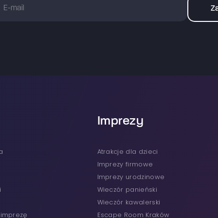
Za
Imprezy
a
Atrakcje dla dzieci
Imprezy firmowe
Imprezy urodzinowe
i
Wieczór panieński
Wieczór kawalerski
j imprezę
Escape Room Kraków