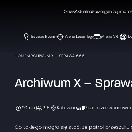
O nas
Aktualności
Zorganizuj impre
Escape Room
Arena Laser Tag
Arena VR
Do
HOME
ARCHIWUM X – SPRAWA 666
Archiwum X – Spraw
90min
2-5
Katowice
Poziom zaawansowa
Co takiego mogła się stać, że patrol przeszukuj