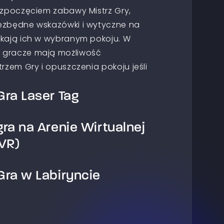
ozpoczęciem zabawy Mistrz Gry,
ezbędne wskazówki i wytyczne na
ekają ich w wybranym pokoju. W
 gracze mają możliwość
rzem Gry i opuszczenia pokoju jeśli
ra Laser Tag
ra na Arenie Wirtualnej
all laserowy. Gracze dzielą się na
awodniczą ze sobą aby osiągnąć cel
VR)
 scenariuszu. Celem gry jest
drużyny przeciwnej lub wykonanie
ra w Labiryncie
wistości to przestrzeń, w której masz
y drużyny przeciwnej. Paintball
ę w świat wirtualnych doznań. Na
twie do klasycznego paintballa jest
acza przygotowane są stanowiska do
zostaje tylko wspomnienie dobrej
e są w komputer oraz bezprzewodowe
ra, która odbywa się w specjalnym