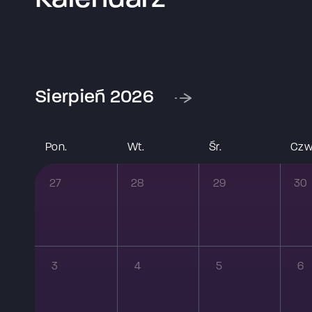
sierpień 2026
pon.
wt.
śr.
czw
27
28
29
30
3
4
5
6