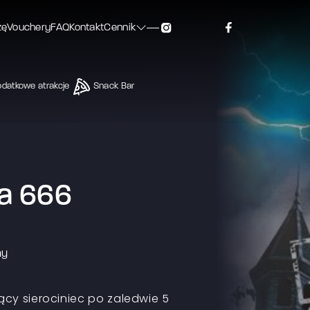
zę
Vouchery
FAQ
Kontakt
Cennik
datkowe atrakcje
Snack Bar
a 666
ny
ący sierociniec po zaledwie 5