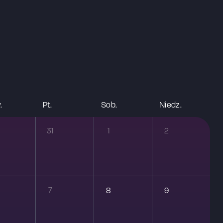
.
pt.
sob.
niedz.
31
1
2
7
8
9