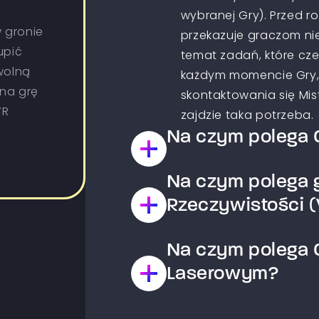
wybranej Gry). Przed r
 gronie
przekazuje graczom ni
upić
temat zadań, które cz
wolną
każdym momencie Gry,
 na grę
skontaktowania się Mist
VR
zajdzie taka potrzeba.
Na czym polega G
Na czym polega g
Jest to Gra typu paintb
drużyny, które współz
Rzeczywistości (
wyznaczony w wybranym
zestrzelenie Graczy z 
Na czym polega G
Arena wirtualnej rzeczy
zadania np. zajęcie baz
możliwość przenieść si
Laserowym?
laserowy w przeciwieńs
arenie dla każdego gr
bezbolesny. Po grze po
gry, które wyposażon
Laserowy Labirynt to g